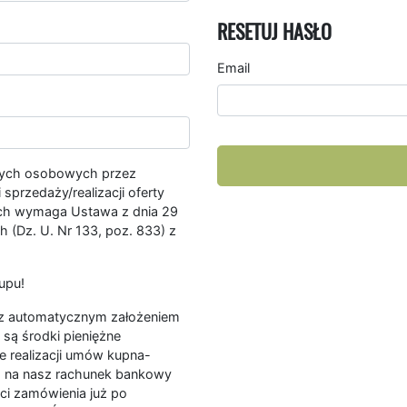
RESETUJ HASŁO
Email
nych osobowych przez
przedaży/realizacji oferty
ych wymaga Ustawa z dnia 29
 (Dz. U. Nr 133, poz. 833) z
upu!
ę z automatycznym założeniem
są środki pieniężne
e realizacji umów kupna-
a na nasz rachunek bankowy
ści zamówienia już po