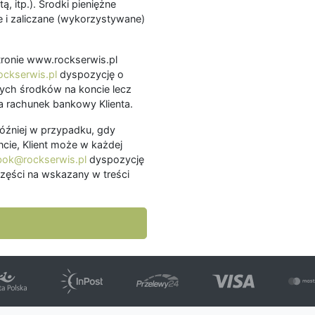
ą, itp.). Środki pieniężne
 i zaliczane (wykorzystywane)
.
 stronie www.rockserwis.pl
ckserwis.pl
dyspozycję o
ch środków na koncie lecz
 rachunek bankowy Klienta.
później w przypadku, gdy
cie, Klient może w każdej
bok@rockserwis.pl
dyspozycję
zęści na wskazany w treści