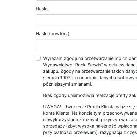
Hasło
Hasło (powtórz)
Wyrażam zgodę na przetwarzanie moich da
Wydawnictwo „Rock-Serwis” w celu ewidencji s
zakupu. Zgody na przetwarzanie takich dan
sierpnia 1997 r. o ochronie danych osobowych
późniejszymi zmianami.
Brak zgody uniemożliwia realizację oferty zak
UWAGA! Utworzenie Profilu Klienta wiąże si
konta Klienta. Na koncie tym przechowywane 
niewykorzystane z różnych przyczyn w czasi
sprzedaży (zbyt wysoka należność wpłacon
przy płatności przelewem), rezygnacja z czę