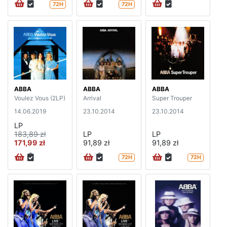
72H
72H
ABBA
ABBA
ABBA
Voulez Vous (2LP)
Arrival
Super Trouper
14.06.2019
23.10.2014
23.10.2014
LP
183,89 zł
LP
LP
171,99 zł
91,89 zł
91,89 zł
72H
72H