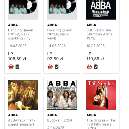
ABBA
ABBA
ABBA
Dancing Queen
Dancing Queen
BBC Radio One
(10”EP, black
(10”EP, black
(Wembley Arena
sparkling vinyl)
vinyl)
1979)
14.08.2026
14.08.2026
10.07.2026
LP
LP
LP
106,89 zł
92,89 zł
110,89 zł
ABBA
ABBA
ABBA
ABBA (2LP, half-
Budokan (2CD)
The Singles - The
speed remaster)
First Fifty Years
4.04.2025
(2CD)