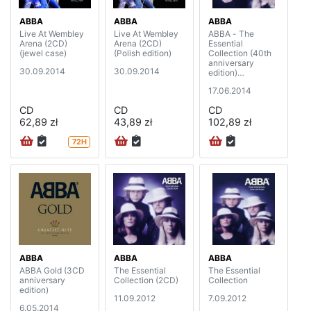
ABBA
ABBA
ABBA
Live At Wembley
Live At Wembley
ABBA - The
Arena (2CD)
Arena (2CD)
Essential
(jewel case)
(Polish edition)
Collection (40th
anniversary
30.09.2014
30.09.2014
edition)
(2CD+DVD)
17.06.2014
CD
CD
CD
62,89 zł
43,89 zł
102,89 zł
72H
ABBA
ABBA
ABBA
ABBA Gold (3CD
The Essential
The Essential
anniversary
Collection (2CD)
Collection
edition)
11.09.2012
7.09.2012
6.05.2014