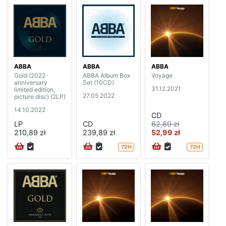
ABBA
ABBA
ABBA
Gold (2022
ABBA Album Box
Voyage
anniversary
Set (10CD)
31.12.2021
limited edition,
27.05.2022
picture disc) (2LP)
14.10.2022
CD
LP
CD
62,89 zł
210,89 zł
239,89 zł
52,99 zł
72H
72H