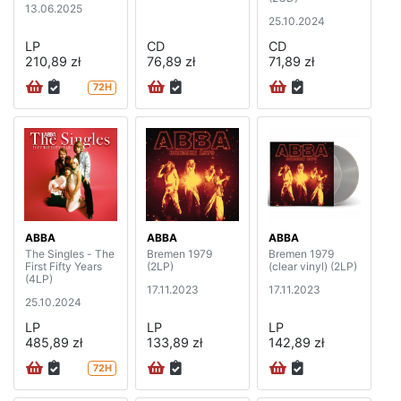
13.06.2025
25.10.2024
LP
CD
CD
210,89 zł
76,89 zł
71,89 zł
72H
ABBA
ABBA
ABBA
The Singles - The
Bremen 1979
Bremen 1979
First Fifty Years
(2LP)
(clear vinyl) (2LP)
(4LP)
17.11.2023
17.11.2023
25.10.2024
LP
LP
LP
485,89 zł
133,89 zł
142,89 zł
72H