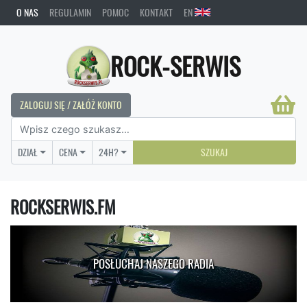
O NAS
REGULAMIN
POMOC
KONTAKT
EN
ROCK-SERWIS
ZALOGUJ SIĘ / ZAŁÓŻ KONTO
DZIAŁ
CENA
24H?
SZUKAJ
ROCKSERWIS.FM
POSŁUCHAJ NASZEGO RADIA