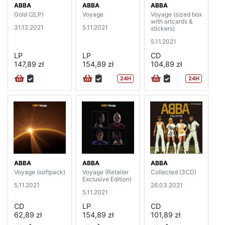
ABBA
ABBA
ABBA
Gold (2LP)
Voyage
Voyage (sized box
with artcards &
31.12.2021
5.11.2021
stickers)
5.11.2021
LP
LP
CD
147,89 zł
154,89 zł
104,89 zł
24H
24H
ABBA
ABBA
ABBA
Voyage (softpack)
Voyage (Retailer
Collected (3CD)
Exclusive Edition)
5.11.2021
26.03.2021
5.11.2021
CD
LP
CD
62,89 zł
154,89 zł
101,89 zł