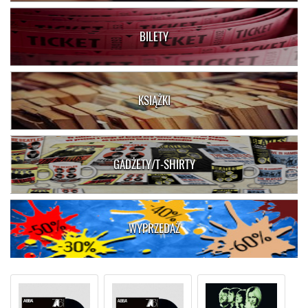
BILETY
KSIĄŻKI
GADŻETY/T-SHIRTY
WYPRZEDAŻ