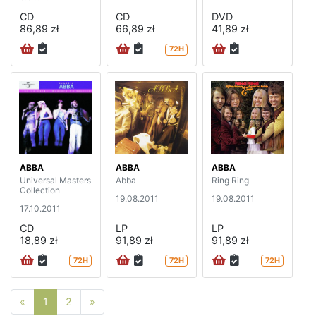
CD
CD
DVD
86,89 zł
66,89 zł
41,89 zł
72H
ABBA
ABBA
ABBA
Universal Masters
Abba
Ring Ring
Collection
19.08.2011
19.08.2011
17.10.2011
CD
LP
LP
18,89 zł
91,89 zł
91,89 zł
72H
72H
72H
Poprzednia strona
Następna strona
«
1
2
»