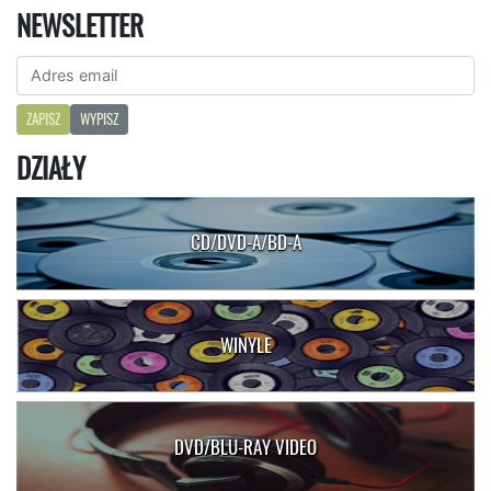
NEWSLETTER
ZAPISZ
WYPISZ
DZIAŁY
CD/DVD-A/BD-A
WINYLE
DVD/BLU-RAY VIDEO