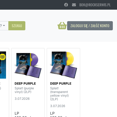
BOK@ROCKSERWIS.PL
?
SZUKAJ
ZALOGUJ SIĘ / ZAŁÓŻ KONTO
E
DEEP PURPLE
DEEP PURPLE
)
Splat! (purple
Splat!
vinyl) (2LP)
(transparent
yellow vinyl)
3.07.2026
(2LP)
3.07.2026
LP
LP