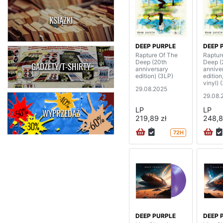
KSIĄŻKI
DEEP PURPLE
DEEP 
Rapture Of The
Raptur
Deep (20th
Deep (
GADŻETY/T-SHIRTY
anniversary
annive
edition) (3LP)
edition
vinyl) 
29.08.2025
29.08.
LP
LP
WYPRZEDAŻ
219,89 zł
248,8
72H
DEEP PURPLE
DEEP 