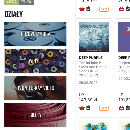
110,89 zł
29,89
ZAPISZ
WYPISZ
72H
DZIAŁY
CD/DVD-A/BD-A
DEEP PURPLE
DEEP 
WINYLE
The inFinite B-
Purpen
Sides And Bonus
(180 g
Songs (RSD
vinyl) 
2026) (2LP)
20.02.
29.05.2026
DVD/BLU-RAY VIDEO
LP
LP
143,89 zł
191,89
72H
BILETY