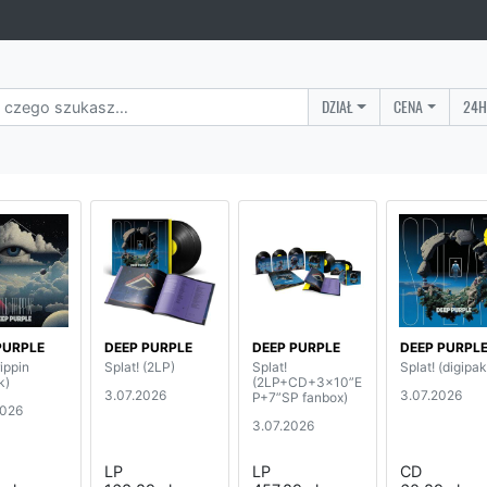
DZIAŁ
CENA
24H
PURPLE
DEEP PURPLE
DEEP PURPLE
DEEP PURPL
rippin
Splat! (2LP)
Splat!
Splat! (digipak
k)
(2LP+CD+3x10”E
3.07.2026
3.07.2026
P+7”SP fanbox)
2026
3.07.2026
LP
LP
CD