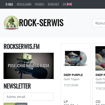
O NAS
REGULAMIN
POMOC
KONTAKT
EN
ROCK-SERWIS
ROCKSERWIS.FM
POSŁUCHAJ NASZEGO RADIA
DEEP PURPLE
DEEP 
Guilt Trippin
Guilt T
(digipa
NEWSLETTER
17.07.2026
17.07.
LP
CD