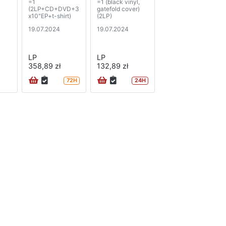
=1
=1 (black vinyl,
(2LP+CD+DVD+3
gatefold cover)
x10"EP+t-shirt)
(2LP)
19.07.2024
19.07.2024
LP
LP
358,89 zł
132,89 zł
72H
24H