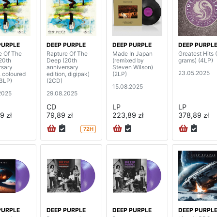
PURPLE
DEEP PURPLE
DEEP PURPLE
DEEP PURPL
e Of The
Rapture Of The
Made In Japan
Greatest Hits 
20th
Deep (20th
(remixed by
grams) (4LP)
rsary
anniversary
Steven Wilson)
23.05.2025
, coloured
edition, digipak)
(2LP)
(3LP)
(2CD)
15.08.2025
2025
29.08.2025
CD
LP
LP
9 zł
79,89 zł
223,89 zł
378,89 zł
72H
PURPLE
DEEP PURPLE
DEEP PURPLE
DEEP PURPL