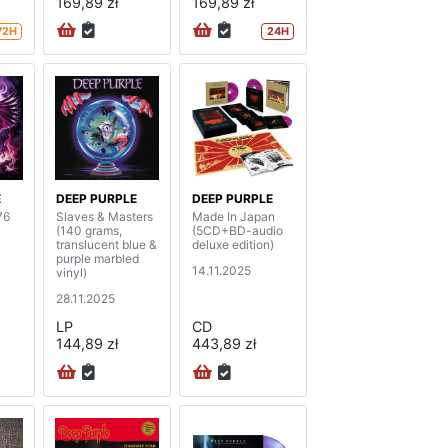
169,89 zł
169,89 zł
72H
24H
E
DEEP PURPLE
DEEP PURPLE
76
Slaves & Masters
Made In Japan
(140 grams,
(5CD+BD-audio
translucent blue &
deluxe edition)
purple marbled
14.11.2025
vinyl)
28.11.2025
LP
CD
144,89 zł
443,89 zł