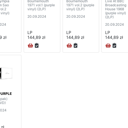
lympia
Bournemouth
Bournemouth
Live At BBC
m Sao
1971 vol.1 (purple
1971 vol.2 (purple
Broadcasting
ol.2
vinyl) (2LP)
vinyl) (2LP)
House 1968
 vinyl)
(purple vinyl)
20.09.2024
20.09.2024
(2LP)
2024
20.09.2024
LP
LP
LP
9 zł
144,89 zł
144,89 zł
144,89 zł
PURPLE
ipak)
VD)
2024
 zł