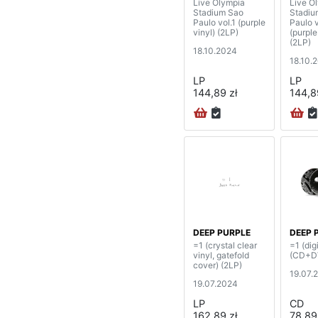
Live Olympia
Live O
Stadium Sao
Stadiu
Paulo vol.1 (purple
Paulo v
vinyl) (2LP)
(purple
(2LP)
18.10.2024
18.10.
LP
LP
144,89 zł
144,8
DEEP PURPLE
DEEP 
=1 (crystal clear
=1 (dig
vinyl, gatefold
(CD+D
cover) (2LP)
19.07.
19.07.2024
LP
CD
162,89 zł
78,89