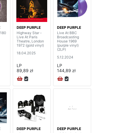
E
DEEP PURPLE
DEEP PURPLE
(180
Highway Star -
Live At BBC
Live At Paris
Broadcasting
Theatre, London
House 1969
1972 (gold vinyl)
(purple vinyl)
(2LP)
18.04.2025
5.12.2024
LP
LP
89,89 zł
144,89 zł
E
DEEP PURPLE
DEEP PURPLE