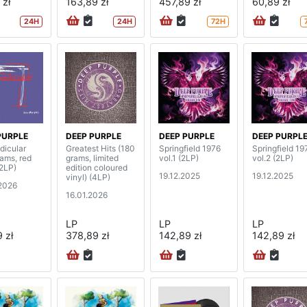
 zł
163,89 zł
457,89 zł
60,89 zł
24H
24H
72H
PURPLE
DEEP PURPLE
DEEP PURPLE
DEEP PURPL
dicular
Greatest Hits (180
Springfield 1976
Springfield 19
rams, red
grams, limited
vol.1 (2LP)
vol.2 (2LP)
(2LP)
edition coloured
19.12.2025
19.12.2025
vinyl) (4LP)
2026
16.01.2026
LP
LP
LP
 zł
378,89 zł
142,89 zł
142,89 zł