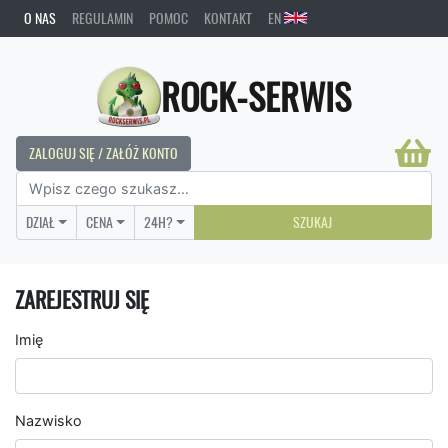
O NAS
REGULAMIN
POMOC
KONTAKT
EN
ROCK-SERWIS
ZALOGUJ SIĘ / ZAŁÓŻ KONTO
DZIAŁ
CENA
24H?
SZUKAJ
ZAREJESTRUJ SIĘ
Imię
Nazwisko