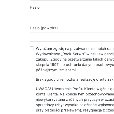
Hasło
Hasło (powtórz)
Wyrażam zgodę na przetwarzanie moich da
Wydawnictwo „Rock-Serwis” w celu ewidencji s
zakupu. Zgody na przetwarzanie takich dan
sierpnia 1997 r. o ochronie danych osobowych
późniejszymi zmianami.
Brak zgody uniemożliwia realizację oferty zak
UWAGA! Utworzenie Profilu Klienta wiąże si
konta Klienta. Na koncie tym przechowywane 
niewykorzystane z różnych przyczyn w czasi
sprzedaży (zbyt wysoka należność wpłacon
przy płatności przelewem), rezygnacja z czę