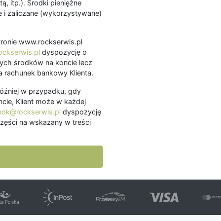
ą, itp.). Środki pieniężne
 i zaliczane (wykorzystywane)
.
 stronie www.rockserwis.pl
ckserwis.pl
dyspozycję o
ch środków na koncie lecz
 rachunek bankowy Klienta.
później w przypadku, gdy
cie, Klient może w każdej
bok@rockserwis.pl
dyspozycję
zęści na wskazany w treści