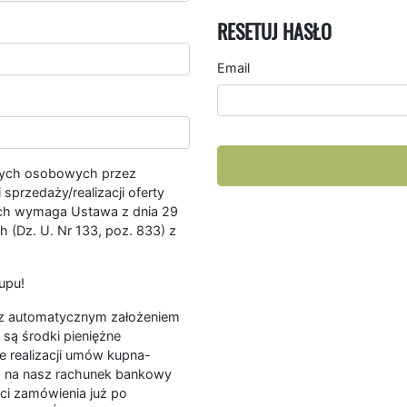
RESETUJ HASŁO
Email
nych osobowych przez
przedaży/realizacji oferty
ych wymaga Ustawa z dnia 29
 (Dz. U. Nr 133, poz. 833) z
upu!
ę z automatycznym założeniem
są środki pieniężne
e realizacji umów kupna-
a na nasz rachunek bankowy
ści zamówienia już po