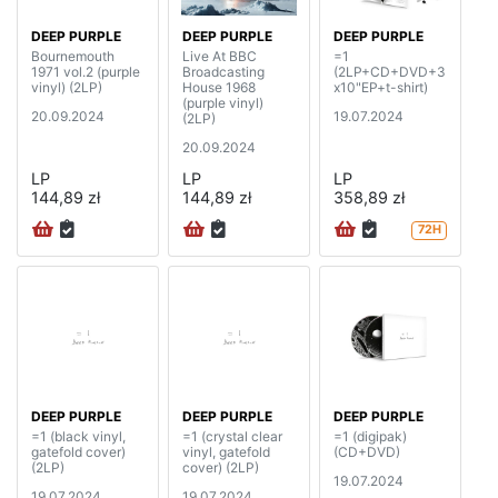
DEEP PURPLE
DEEP PURPLE
DEEP PURPLE
Bournemouth
Live At BBC
=1
1971 vol.2 (purple
Broadcasting
(2LP+CD+DVD+3
vinyl) (2LP)
House 1968
x10"EP+t-shirt)
(purple vinyl)
20.09.2024
19.07.2024
(2LP)
20.09.2024
LP
LP
LP
144,89 zł
144,89 zł
358,89 zł
72H
DEEP PURPLE
DEEP PURPLE
DEEP PURPLE
=1 (black vinyl,
=1 (crystal clear
=1 (digipak)
gatefold cover)
vinyl, gatefold
(CD+DVD)
(2LP)
cover) (2LP)
19.07.2024
19.07.2024
19.07.2024