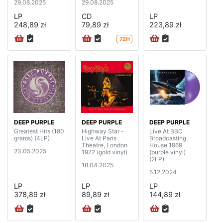
29.08.2025
29.08.2025
LP
CD
LP
248,89 zł
79,89 zł
223,89 zł
72H
DEEP PURPLE
DEEP PURPLE
DEEP PURPLE
Greatest Hits (180
Highway Star -
Live At BBC
grams) (4LP)
Live At Paris
Broadcasting
Theatre, London
House 1969
23.05.2025
1972 (gold vinyl)
(purple vinyl)
(2LP)
18.04.2025
5.12.2024
LP
LP
LP
378,89 zł
89,89 zł
144,89 zł