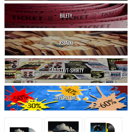
BILETY
KSIĄŻKI
GADŻETY/T-SHIRTY
WYPRZEDAŻ