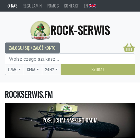
O NAS
REGULAMIN
POMOC
KONTAKT
EN
ROCK-SERWIS
ZALOGUJ SIĘ / ZAŁÓŻ KONTO
DZIAŁ
CENA
24H?
SZUKAJ
ROCKSERWIS.FM
POSŁUCHAJ NASZEGO RADIA