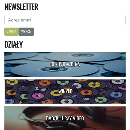
NEWSLETTER
ZAPISZ
WYPISZ
DZIAŁY
CD/DVD-A/BD-A
WINYLE
DVD/BLU-RAY VIDEO