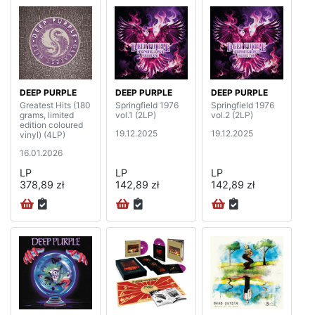
DEEP PURPLE
DEEP PURPLE
DEEP PURPLE
Greatest Hits (180
Springfield 1976
Springfield 1976
grams, limited
vol.1 (2LP)
vol.2 (2LP)
edition coloured
19.12.2025
19.12.2025
vinyl) (4LP)
16.01.2026
LP
LP
LP
378,89 zł
142,89 zł
142,89 zł