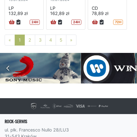
LP
LP
CD
132,89 zł
162,89 zł
78,89 zł
24H
24H
72H
Poprzednia strona
Następna strona
«
1
2
3
4
5
»
ROCK-SERWIS
ul. płk. Francesco Nullo 28/LU3
31-543 Kraków