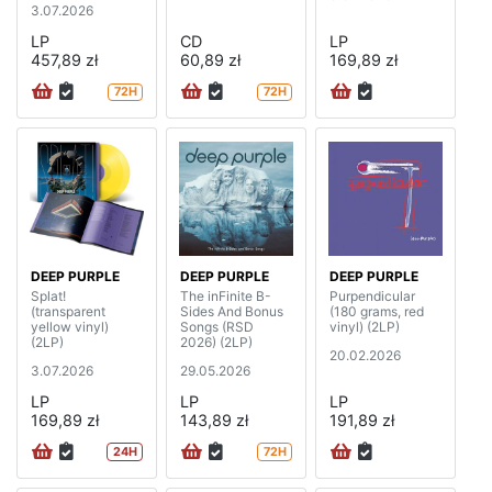
3.07.2026
LP
CD
LP
457,89 zł
60,89 zł
169,89 zł
72H
72H
DEEP PURPLE
DEEP PURPLE
DEEP PURPLE
Splat!
The inFinite B-
Purpendicular
(transparent
Sides And Bonus
(180 grams, red
yellow vinyl)
Songs (RSD
vinyl) (2LP)
(2LP)
2026) (2LP)
20.02.2026
3.07.2026
29.05.2026
LP
LP
LP
169,89 zł
143,89 zł
191,89 zł
24H
72H