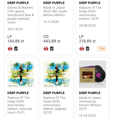
DEEP PURPLE
DEEP PURPLE
DEEP PURPLE
Slaves & Masters
Made In Japan
Rapture Of The
(140 grams,
(5CD+BD-audio
Deep (20th
translucent blue &
deluxe edition)
anniversary
purple marbled
edition) (3LP)
14.11.2025
vinyl)
29.08.2025
28.11.2025
LP
CD
LP
144,89 zł
443,89 zł
219,89 zł
72H
DEEP PURPLE
DEEP PURPLE
DEEP PURPLE
Rapture Of The
Rapture Of The
Made In Japan
Deep (20th
Deep (20th
(remixed by
anniversary
anniversary
Steven Wilson)
edition, coloured
edition, digipak)
(2LP)
vinyl) (3LP)
(2CD)
15.08.2025