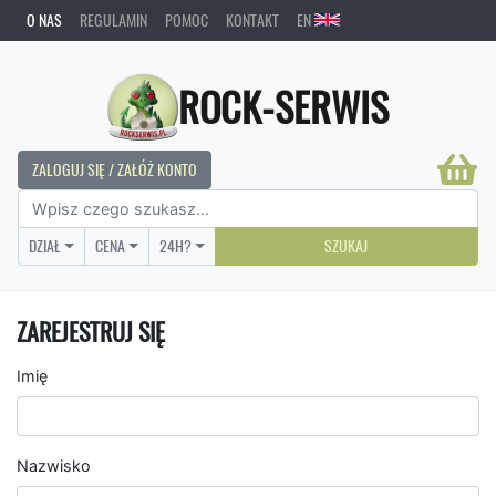
O NAS
REGULAMIN
POMOC
KONTAKT
EN
ROCK-SERWIS
ZALOGUJ SIĘ / ZAŁÓŻ KONTO
DZIAŁ
CENA
24H?
SZUKAJ
ZAREJESTRUJ SIĘ
Imię
Nazwisko