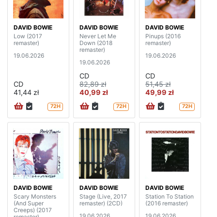
DAVID BOWIE
DAVID BOWIE
DAVID BOWIE
Low (2017
Never Let Me
Pinups (2016
remaster)
Down (2018
remaster)
remaster)
19.06.2026
19.06.2026
19.06.2026
CD
CD
CD
82,89 zł
51,45 zł
41,44 zł
40,99 zł
49,99 zł
72H
72H
72H
DAVID BOWIE
DAVID BOWIE
DAVID BOWIE
Scary Monsters
Stage (Live, 2017
Station To Station
(And Super
remaster) (2CD)
(2016 remaster)
Creeps) (2017
19.06.2026
19.06.2026
remaster)