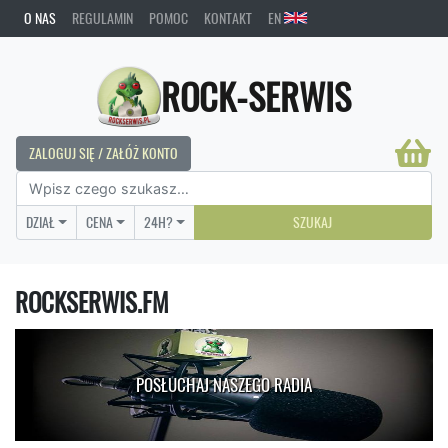
O NAS
REGULAMIN
POMOC
KONTAKT
EN
ROCK-SERWIS
ZALOGUJ SIĘ / ZAŁÓŻ KONTO
DZIAŁ
CENA
24H?
SZUKAJ
ROCKSERWIS.FM
POSŁUCHAJ NASZEGO RADIA