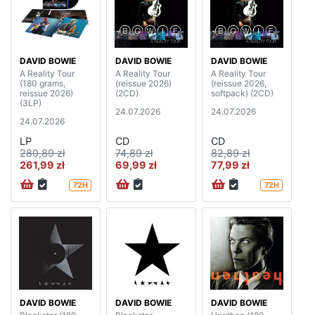
DAVID BOWIE
DAVID BOWIE
DAVID BOWIE
A Reality Tour
A Reality Tour
A Reality Tour
(180 grams,
(reissue 2026)
(reissue 2026,
reissue 2026)
(2CD)
softpack) (2CD)
(3LP)
24.07.2026
24.07.2026
24.07.2026
LP
CD
CD
280,89 zł
74,89 zł
82,89 zł
261,99 zł
69,99 zł
77,99 zł
72H
72H
DAVID BOWIE
DAVID BOWIE
DAVID BOWIE