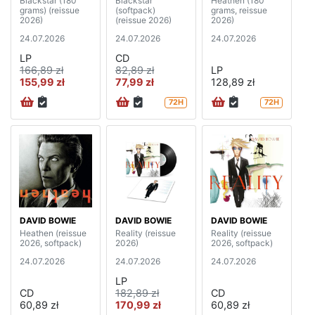
Blackstar (180
Blackstar
Heathen (180
grams) (reissue
(softpack)
grams, reissue
2026)
(reissue 2026)
2026)
24.07.2026
24.07.2026
24.07.2026
LP
CD
166,89 zł
82,89 zł
LP
155,99 zł
77,99 zł
128,89 zł
72H
72H
DAVID BOWIE
DAVID BOWIE
DAVID BOWIE
Heathen (reissue
Reality (reissue
Reality (reissue
2026, softpack)
2026)
2026, softpack)
24.07.2026
24.07.2026
24.07.2026
LP
CD
182,89 zł
CD
60,89 zł
170,99 zł
60,89 zł