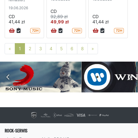
19.06.2026
CD
CD
92,89 zł
CD
41,44 zł
49,99 zł
41,44 zł
72H
72H
72H
Poprzednia strona
Następna strona
«
1
2
3
4
5
6
8
»
ROCK-SERWIS