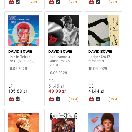
72H
72H
72H
DAVID BOWIE
DAVID BOWIE
DAVID BOWIE
Live In Tokyo
Live (Nassau
Lodger (2017
1990 (blue vinyl)
Coliseum '76)
remaster)
(2CD)
19.06.2026
19.06.2026
19.06.2026
CD
LP
51,45 zł
CD
105,89 zł
49,99 zł
41,44 zł
72H
72H