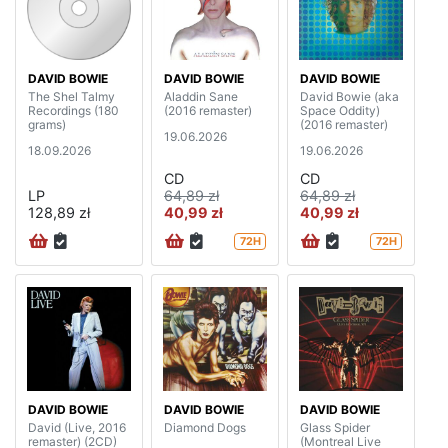
DAVID BOWIE
DAVID BOWIE
DAVID BOWIE
The Shel Talmy
Aladdin Sane
David Bowie (aka
Recordings (180
(2016 remaster)
Space Oddity)
grams)
(2016 remaster)
19.06.2026
18.09.2026
19.06.2026
CD
CD
LP
64,89 zł
64,89 zł
128,89 zł
40,99 zł
40,99 zł
72H
72H
DAVID BOWIE
DAVID BOWIE
DAVID BOWIE
David (Live, 2016
Diamond Dogs
Glass Spider
remaster) (2CD)
(Montreal Live