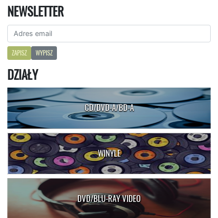
NEWSLETTER
ZAPISZ
WYPISZ
DZIAŁY
CD/DVD-A/BD-A
WINYLE
DVD/BLU-RAY VIDEO