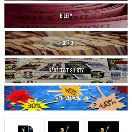
BILETY
KSIĄŻKI
GADŻETY/T-SHIRTY
WYPRZEDAŻ