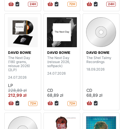
24H
72H
24H
DAVID BOWIE
DAVID BOWIE
DAVID BOWIE
The Next Day
The Next Day
The Shel Talmy
(180 grams,
(reissue 2026,
Recordings
reissue 2026)
softpack)
18.09.2026
(2LP)
24.07.2026
24.07.2026
LP
228,89 zł
CD
CD
212,99 zł
68,89 zł
68,89 zł
72H
72H