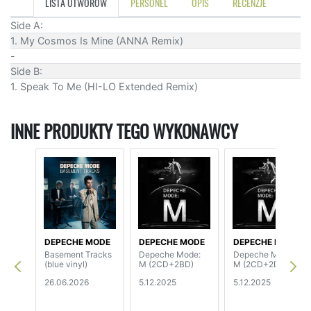
LISTA UTWORÓW
PERSONEL
OPIS
RECENZJE
Side A:
1. My Cosmos Is Mine (ANNA Remix)
-
Side B:
1. Speak To Me (HI-LO Extended Remix)
INNE PRODUKTY TEGO WYKONAWCY
DEPECHE MODE
DEPECHE MODE
DEPECHE MODE
Basement Tracks
Depeche Mode:
Depeche Mode:
(blue vinyl)
M (2CD+2BD)
M (2CD+2DVD)
26.06.2026
5.12.2025
5.12.2025