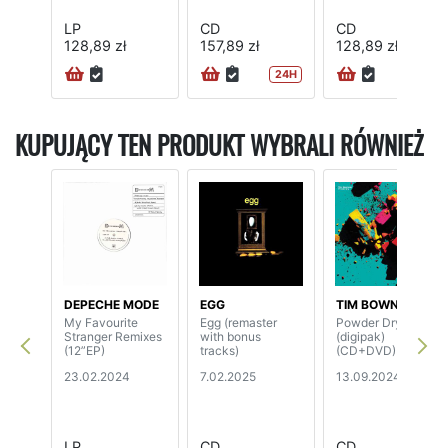
LP
CD
CD
128,89 zł
157,89 zł
128,89 zł
24H
24H
KUPUJĄCY TEN PRODUKT WYBRALI RÓWNIEŻ
DEPECHE MODE
EGG
TIM BOWNESS
My Favourite
Egg (remaster
Powder Dry
Stranger Remixes
with bonus
(digipak)
(12”EP)
tracks)
(CD+DVD)
23.02.2024
7.02.2025
13.09.2024
LP
CD
CD