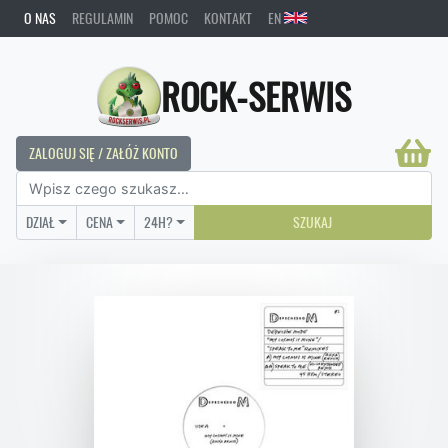
O NAS
REGULAMIN
POMOC
KONTAKT
EN
ROCK-SERWIS
ZALOGUJ SIĘ / ZAŁÓŻ KONTO
DZIAŁ
CENA
24H?
SZUKAJ