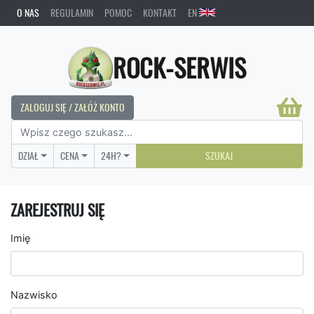
O NAS
REGULAMIN
POMOC
KONTAKT
EN
ROCK-SERWIS
ZALOGUJ SIĘ / ZAŁÓŻ KONTO
DZIAŁ
CENA
24H?
SZUKAJ
ZAREJESTRUJ SIĘ
Imię
Nazwisko