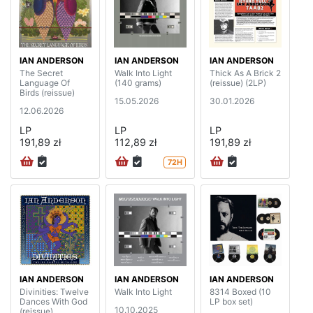
IAN ANDERSON
IAN ANDERSON
IAN ANDERSON
The Secret
Walk Into Light
Thick As A Brick 2
Language Of
(140 grams)
(reissue) (2LP)
Birds (reissue)
15.05.2026
30.01.2026
12.06.2026
LP
LP
LP
191,89 zł
112,89 zł
191,89 zł
72H
IAN ANDERSON
IAN ANDERSON
IAN ANDERSON
Divinities: Twelve
Walk Into Light
8314 Boxed (10
Dances With God
LP box set)
10.10.2025
(reissue)