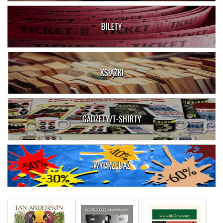
BILETY
KSIĄŻKI
GADŻETY/T-SHIRTY
WYPRZEDAŻ