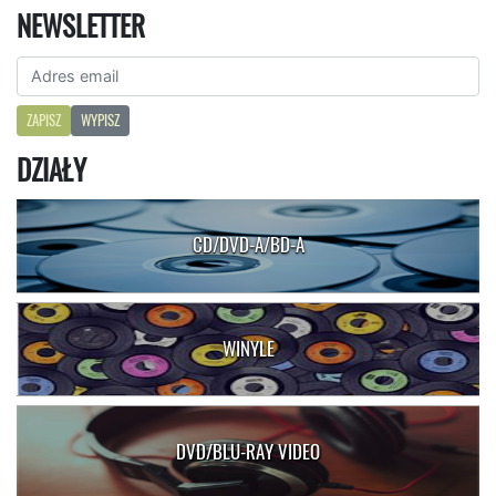
NEWSLETTER
ZAPISZ
WYPISZ
DZIAŁY
CD/DVD-A/BD-A
WINYLE
DVD/BLU-RAY VIDEO