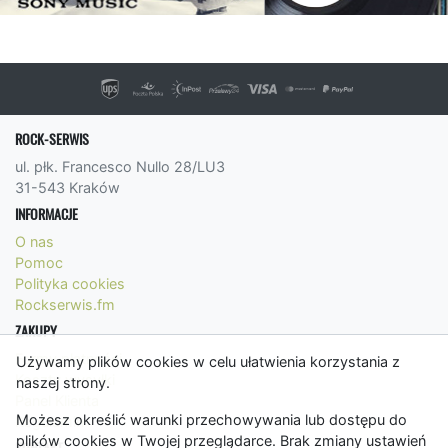
ROCK-SERWIS
ul. płk. Francesco Nullo 28/LU3
31-543 Kraków
INFORMACJE
O nas
Pomoc
Polityka cookies
Rockserwis.fm
ZAKUPY
Formy płatności
Używamy plików cookies w celu ułatwienia korzystania z
Koszty wysyłki
naszej strony.
Panel Klienta
Możesz określić warunki przechowywania lub dostępu do
Regulamin
plików cookies w Twojej przeglądarce. Brak zmiany ustawień