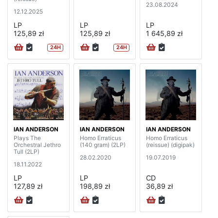
23.08.2024
12.12.2025
LP
LP
LP
125,89 zł
125,89 zł
1 645,89 zł
24H
24H
IAN ANDERSON
IAN ANDERSON
IAN ANDERSON
Plays The
Homo Erraticus
Homo Erraticus
Orchestral Jethro
(140 gram) (2LP)
(reissue) (digipak)
Tull (2LP)
28.02.2020
19.07.2019
18.11.2022
LP
LP
CD
127,89 zł
198,89 zł
36,89 zł