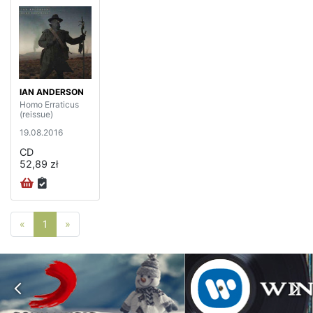
IAN ANDERSON
Homo Erraticus
(reissue)
19.08.2016
CD
52,89 zł
Poprzednia strona
Następna strona
«
1
»