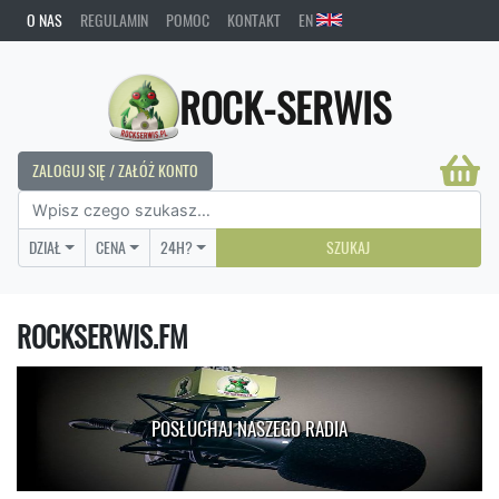
O NAS
REGULAMIN
POMOC
KONTAKT
EN
ROCK-SERWIS
ZALOGUJ SIĘ / ZAŁÓŻ KONTO
DZIAŁ
CENA
24H?
SZUKAJ
ROCKSERWIS.FM
POSŁUCHAJ NASZEGO RADIA