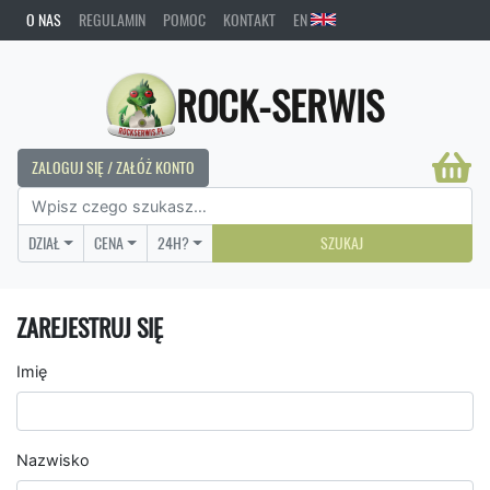
O NAS
REGULAMIN
POMOC
KONTAKT
EN
ROCK-SERWIS
ZALOGUJ SIĘ / ZAŁÓŻ KONTO
DZIAŁ
CENA
24H?
SZUKAJ
ZAREJESTRUJ SIĘ
Imię
Nazwisko