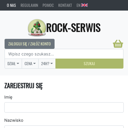
O NAS
REGULAMIN
POMOC
KONTAKT
EN
ROCK-SERWIS
ZALOGUJ SIĘ / ZAŁÓŻ KONTO
DZIAŁ
CENA
24H?
SZUKAJ
ZAREJESTRUJ SIĘ
Imię
Nazwisko