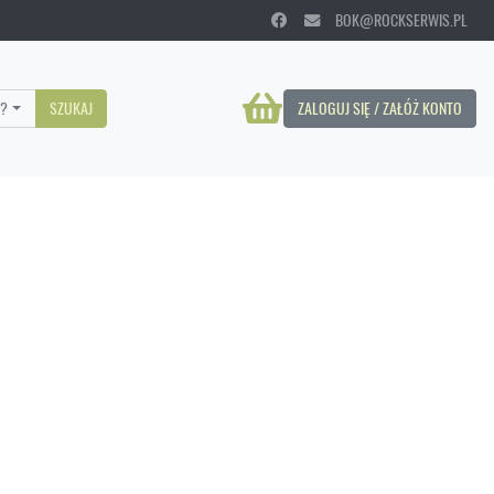
BOK@ROCKSERWIS.PL
?
SZUKAJ
ZALOGUJ SIĘ / ZAŁÓŻ KONTO