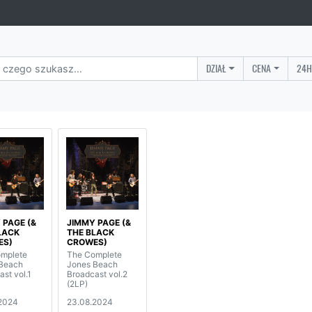
DZIAŁ
CENA
24H
 PAGE (&
JIMMY PAGE (&
LACK
THE BLACK
ES)
CROWES)
mplete
The Complete
Beach
Jones Beach
st vol.1
Broadcast vol.2
(2LP)
2024
23.08.2024