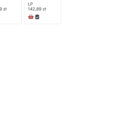
LP
9 zł
142,89 zł
na