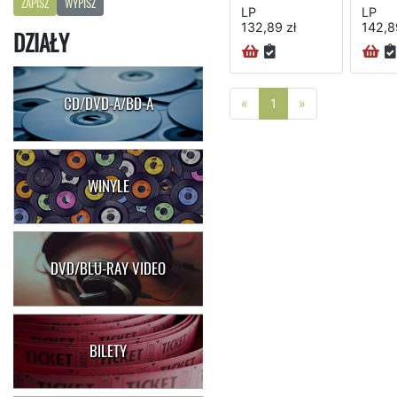
ZAPISZ
WYPISZ
LP
LP
132,89 zł
142,8
DZIAŁY
CD/DVD-A/BD-A
Poprzednia strona
Następna stro
«
1
»
WINYLE
DVD/BLU-RAY VIDEO
BILETY