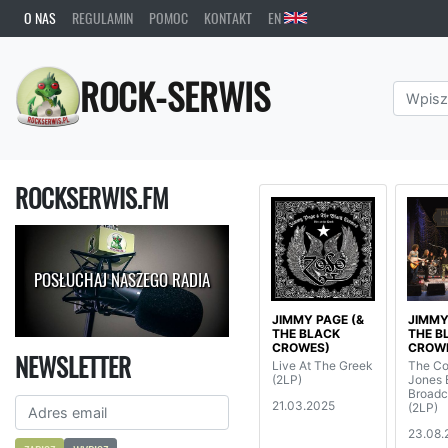
O NAS
REGULAMIN
POMOC
KONTAKT
EN
ROCK-SERWIS
ROCKSERWIS.FM
POSŁUCHAJ NASZEGO RADIA
JIMMY PAGE (&
JIMMY
THE BLACK
THE B
CROWES)
CROW
NEWSLETTER
Live At The Greek
The Co
(2LP)
Jones 
Broadca
21.03.2025
(2LP)
23.08.