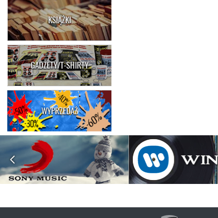
KSIĄŻKI
GADŻETY/T-SHIRTY
WYPRZEDAŻ