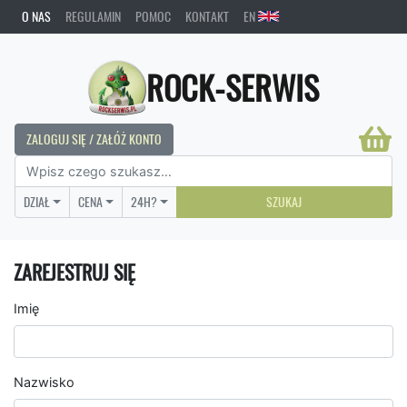
O NAS
REGULAMIN
POMOC
KONTAKT
EN
ROCK-SERWIS
ZALOGUJ SIĘ / ZAŁÓŻ KONTO
DZIAŁ
CENA
24H?
SZUKAJ
ZAREJESTRUJ SIĘ
Imię
Nazwisko