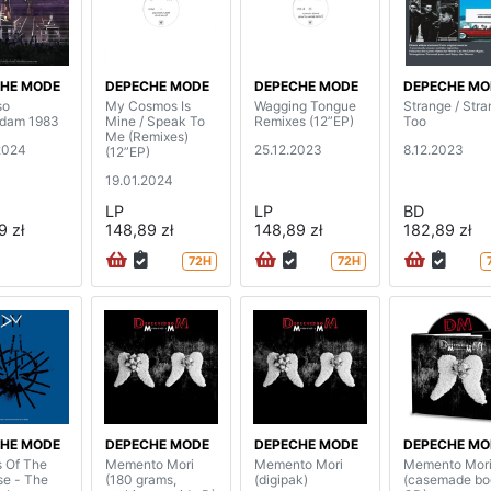
HE MODE
DEPECHE MODE
DEPECHE MODE
DEPECHE MO
so
My Cosmos Is
Wagging Tongue
Strange / Str
rdam 1983
Mine / Speak To
Remixes (12”EP)
Too
Me (Remixes)
2024
25.12.2023
8.12.2023
(12”EP)
19.01.2024
LP
LP
BD
9 zł
148,89 zł
148,89 zł
182,89 zł
72H
72H
HE MODE
DEPECHE MODE
DEPECHE MODE
DEPECHE MO
 Of The
Memento Mori
Memento Mori
Memento Mor
se - The
(180 grams,
(digipak)
(casemade bo