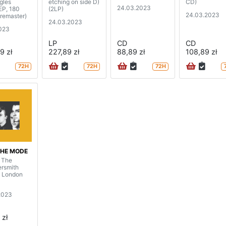
gles
etching on side D)
CD)
24.03.2023
EP, 180
(2LP)
24.03.2023
 remaster)
24.03.2023
023
LP
CD
CD
9 zł
227,89 zł
88,89 zł
108,89 zł
72H
72H
72H
HE MODE
t The
rsmith
 London
2023
 zł