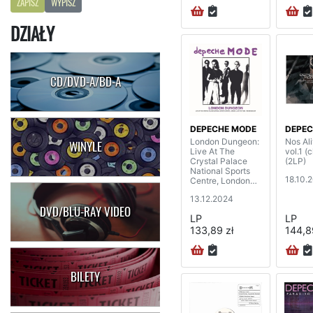
ZAPISZ
WYPISZ
DZIAŁY
CD/DVD-A/BD-A
DEPECHE MODE
DEPEC
London Dungeon:
Nos Ali
WINYLE
Live At The
vol.1 (c
Crystal Palace
(2LP)
National Sports
18.10.
Centre, London
1993 (2LP)
13.12.2024
DVD/BLU-RAY VIDEO
LP
LP
133,89 zł
144,8
BILETY