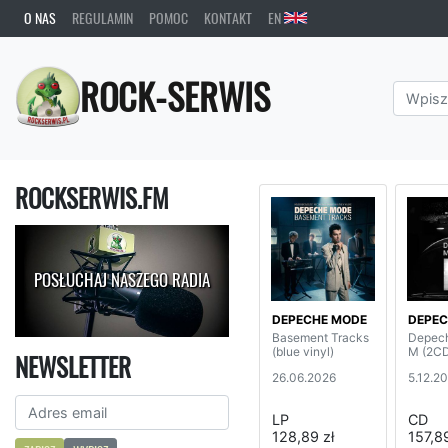
O NAS
REGULAMIN
POMOC
KONTAKT
EN
ROCK-SERWIS
ROCKSERWIS.FM
POSŁUCHAJ NASZEGO RADIA
DEPECHE MODE
DEPEC
Basement Tracks
Depec
(blue vinyl)
M (2C
NEWSLETTER
26.06.2026
5.12.2
LP
CD
128,89 zł
157,89