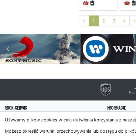
Poprzednia strona
«
1
2
3
4
»
ROCK-SERWIS
INFORMACJE
ul. płk. Francesco Nullo 28/LU3
O nas
Używamy plików cookies w celu ułatwienia korzystania z naszej
31-543 Kraków
Pomoc
Polityka cooki
Możesz określić warunki przechowywania lub dostępu do plików
Rockserwis.f