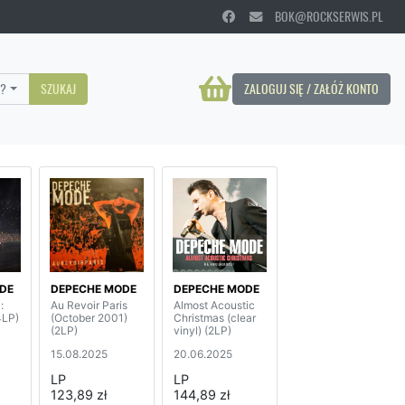
BOK@ROCKSERWIS.PL
?
SZUKAJ
ZALOGUJ SIĘ / ZAŁÓŻ KONTO
DE
DEPECHE MODE
DEPECHE MODE
:
Au Revoir Paris
Almost Acoustic
4LP)
(October 2001)
Christmas (clear
(2LP)
vinyl) (2LP)
15.08.2025
20.06.2025
LP
LP
123,89 zł
144,89 zł