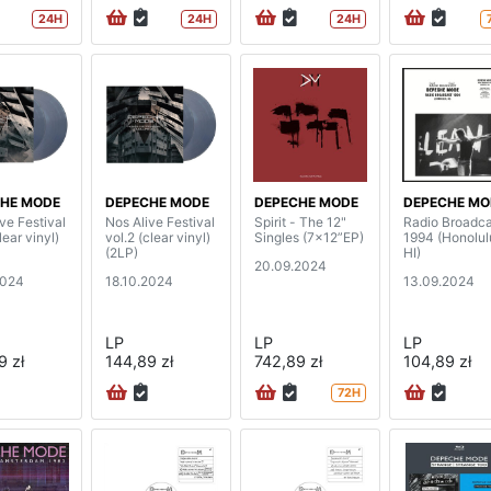
24H
24H
24H
HE MODE
DEPECHE MODE
DEPECHE MODE
DEPECHE MO
ve Festival
Nos Alive Festival
Spirit - The 12"
Radio Broadca
lear vinyl)
vol.2 (clear vinyl)
Singles (7x12”EP)
1994 (Honolul
(2LP)
HI)
20.09.2024
2024
18.10.2024
13.09.2024
LP
LP
LP
9 zł
144,89 zł
742,89 zł
104,89 zł
72H