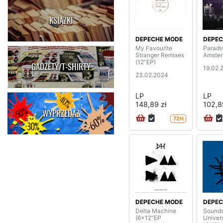
KSIĄŻKI
DEPECHE MODE
DEPEC
My Favourite
Paradi
Stranger Remixes
Amste
(12”EP)
GADŻETY/T-SHIRTY
19.02.
23.02.2024
LP
LP
148,89 zł
102,8
WYPRZEDAŻ
72H
DEPECHE MODE
DEPEC
Delta Machine
Sounds
(6x12”EP
Univer