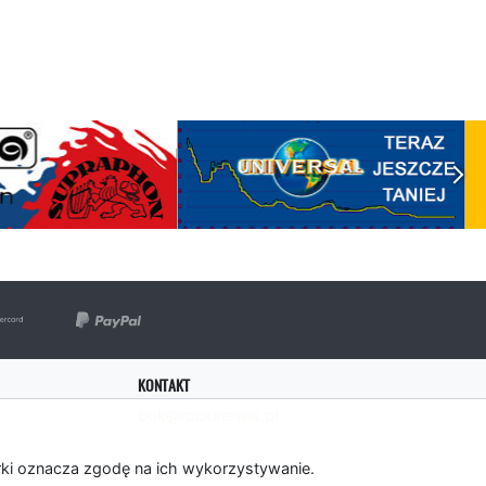
KONTAKT
bok@rockserwis.pl
rki oznacza zgodę na ich wykorzystywanie.