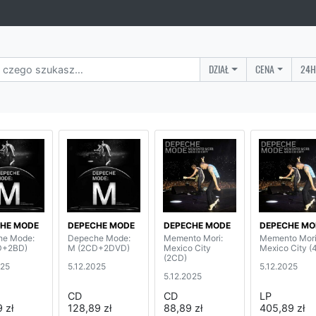
DZIAŁ
CENA
24H
HE MODE
DEPECHE MODE
DEPECHE MODE
DEPECHE MO
he Mode:
Depeche Mode:
Memento Mori:
Memento Mori
D+2BD)
M (2CD+2DVD)
Mexico City
Mexico City (
(2CD)
025
5.12.2025
5.12.2025
5.12.2025
CD
CD
LP
 zł
128,89 zł
88,89 zł
405,89 zł