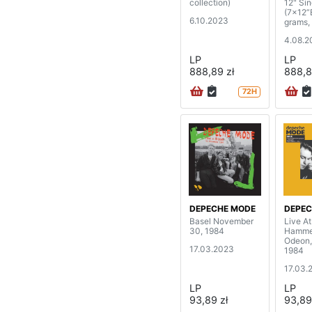
collection)
12" Sin
(7x12”
6.10.2023
grams,
4.08.2
LP
LP
888,89 zł
888,8
72H
DEPECHE MODE
DEPEC
Basel November
Live A
30, 1984
Hamme
Odeon,
17.03.2023
1984
17.03.
LP
LP
93,89 zł
93,89