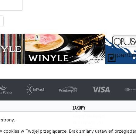
Następna strona
ZAKUPY
Formy płatności
 strony.
Koszty wysyłki
es
Panel Klienta
 cookies w Twojej przeglądarce. Brak zmiany ustawień przegląda
m
Regulamin