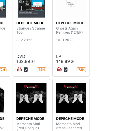
DE
DEPECHE MODE
DEPECHE MODE
ange
Strange / Strange
Ghosts Again
Too
Remixes (12”EP)
8.12.2023
10.11.2023
DVD
LP
162,89 zł
148,89 zł
72H
72H
72H
DE
DEPECHE MODE
DEPECHE MODE
i
Memento Mori
Memento Mori
ok
(Red Opaque)
(translucent red