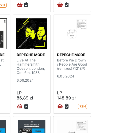
72H
DE
DEPECHE MODE
DEPECHE MODE
st
Live At The
Before We Drown
u,
Hammersmith
/ People Are Good
Odeaon, London,
(remixes) (12”EP)
Oct. 6th, 1983
6.05.2024
6.09.2024
LP
LP
86,89 zł
148,89 zł
72H