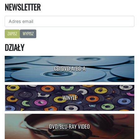
NEWSLETTER
ZAPISZ
WYPISZ
DZIAŁY
CD/DVD-A/BD-A
WINYLE
DVD/BLU-RAY VIDEO