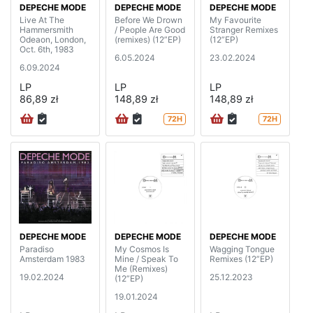
DEPECHE MODE
DEPECHE MODE
DEPECHE MODE
Live At The
Before We Drown
My Favourite
Hammersmith
/ People Are Good
Stranger Remixes
Odeaon, London,
(remixes) (12”EP)
(12”EP)
Oct. 6th, 1983
6.05.2024
23.02.2024
6.09.2024
LP
LP
LP
86,89 zł
148,89 zł
148,89 zł
72H
72H
DEPECHE MODE
DEPECHE MODE
DEPECHE MODE
Paradiso
My Cosmos Is
Wagging Tongue
Amsterdam 1983
Mine / Speak To
Remixes (12”EP)
Me (Remixes)
19.02.2024
25.12.2023
(12”EP)
19.01.2024