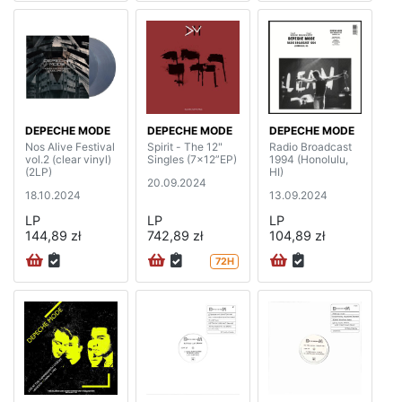
DEPECHE MODE
DEPECHE MODE
DEPECHE MODE
Nos Alive Festival
Spirit - The 12"
Radio Broadcast
vol.2 (clear vinyl)
Singles (7x12”EP)
1994 (Honolulu,
(2LP)
HI)
20.09.2024
18.10.2024
13.09.2024
LP
LP
LP
144,89 zł
742,89 zł
104,89 zł
72H