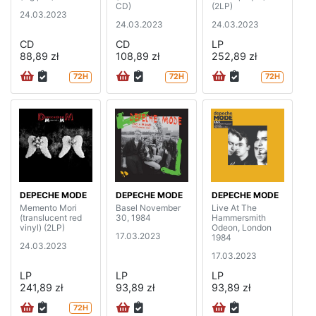
CD)
(2LP)
24.03.2023
24.03.2023
24.03.2023
CD
CD
LP
88,89 zł
108,89 zł
252,89 zł
72H
72H
72H
DEPECHE MODE
DEPECHE MODE
DEPECHE MODE
Memento Mori
Basel November
Live At The
(translucent red
30, 1984
Hammersmith
vinyl) (2LP)
Odeon, London
17.03.2023
1984
24.03.2023
17.03.2023
LP
LP
LP
241,89 zł
93,89 zł
93,89 zł
72H