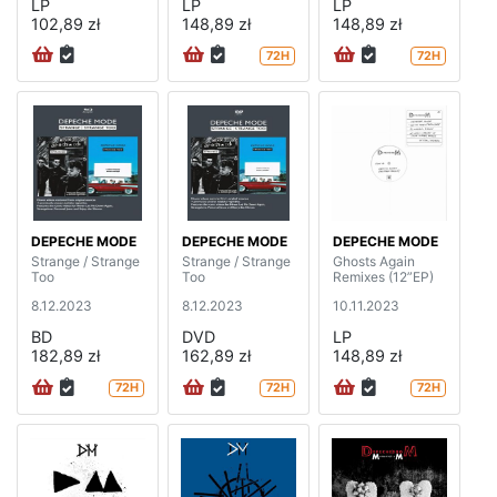
LP
LP
LP
102,89 zł
148,89 zł
148,89 zł
72H
72H
DEPECHE MODE
DEPECHE MODE
DEPECHE MODE
Strange / Strange
Strange / Strange
Ghosts Again
Too
Too
Remixes (12”EP)
8.12.2023
8.12.2023
10.11.2023
BD
DVD
LP
182,89 zł
162,89 zł
148,89 zł
72H
72H
72H