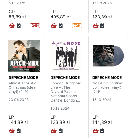
5.12.2025
15.08.2025
CD
LP
LP
88,89 zł
405,89 zł
123,89 zł
24H
72H
DEPECHE MODE
DEPECHE MODE
DEPECHE MODE
Almost Acoustic
London Dungeon:
Nos Alive Festival
Christmas (clear
Live At The
vol.1 (clear vinyl)
vinyl) (2LP)
Crystal Palace
(2LP)
National Sports
20.06.2025
18.10.2024
Centre, London
1993 (2LP)
13.12.2024
LP
LP
LP
144,89 zł
133,89 zł
144,89 zł