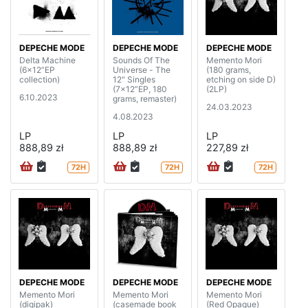
DEPECHE MODE
DEPECHE MODE
DEPECHE MODE
Delta Machine
Sounds Of The
Memento Mori
(6x12”EP
Universe - The
(180 grams,
collection)
12" Singles
etching on side D)
(7x12”EP, 180
(2LP)
6.10.2023
grams, remaster)
24.03.2023
4.08.2023
LP
LP
LP
888,89 zł
888,89 zł
227,89 zł
72H
72H
72H
DEPECHE MODE
DEPECHE MODE
DEPECHE MODE
Memento Mori
Memento Mori
Memento Mori
(digipak)
(casemade book
(Red Opaque)