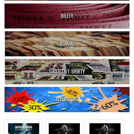
BILETY
KSIĄŻKI
GADŻETY/T-SHIRTY
WYPRZEDAŻ