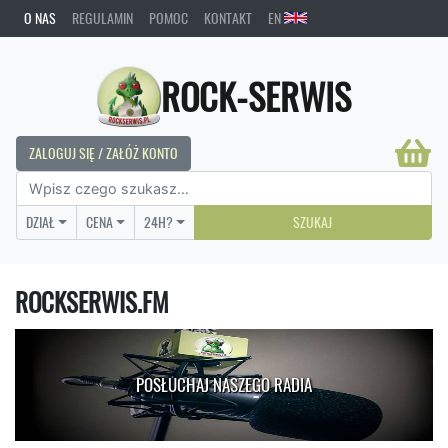
O NAS
REGULAMIN
POMOC
KONTAKT
EN
ROCK-SERWIS
ZALOGUJ SIĘ / ZAŁÓŻ KONTO
DZIAŁ
CENA
24H?
SZUKAJ
ROCKSERWIS.FM
POSŁUCHAJ NASZEGO RADIA