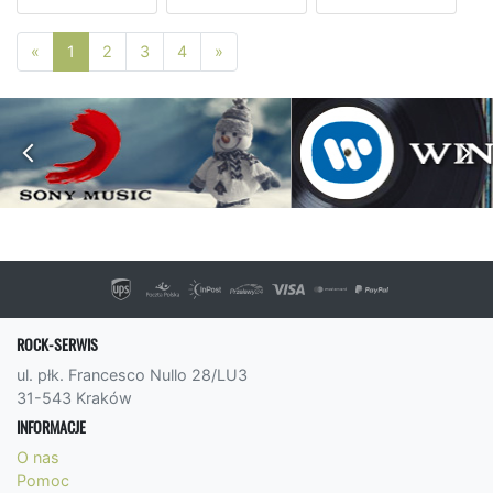
Poprzednia strona
Następna strona
«
1
2
3
4
»
ROCK-SERWIS
ul. płk. Francesco Nullo 28/LU3
31-543 Kraków
INFORMACJE
O nas
Pomoc