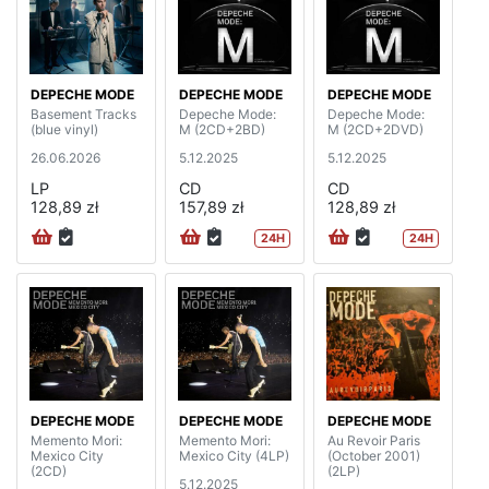
DEPECHE MODE
DEPECHE MODE
DEPECHE MODE
Basement Tracks
Depeche Mode:
Depeche Mode:
(blue vinyl)
M (2CD+2BD)
M (2CD+2DVD)
26.06.2026
5.12.2025
5.12.2025
LP
CD
CD
128,89 zł
157,89 zł
128,89 zł
24H
24H
DEPECHE MODE
DEPECHE MODE
DEPECHE MODE
Memento Mori:
Memento Mori:
Au Revoir Paris
Mexico City
Mexico City (4LP)
(October 2001)
(2CD)
(2LP)
5.12.2025