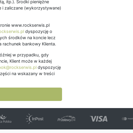
ą, itp.). Środki pieniężne
 i zaliczane (wykorzystywane)
.
 stronie www.rockserwis.pl
ckserwis.pl
dyspozycję o
ch środków na koncie lecz
 rachunek bankowy Klienta.
później w przypadku, gdy
cie, Klient może w każdej
bok@rockserwis.pl
dyspozycję
zęści na wskazany w treści