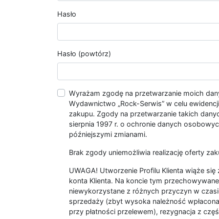
Hasło
Hasło (powtórz)
Wyrażam zgodę na przetwarzanie moich da
Wydawnictwo „Rock-Serwis” w celu ewidencji s
zakupu. Zgody na przetwarzanie takich dan
sierpnia 1997 r. o ochronie danych osobowych
późniejszymi zmianami.
Brak zgody uniemożliwia realizację oferty zak
UWAGA! Utworzenie Profilu Klienta wiąże si
konta Klienta. Na koncie tym przechowywane 
niewykorzystane z różnych przyczyn w czasi
sprzedaży (zbyt wysoka należność wpłacon
przy płatności przelewem), rezygnacja z czę