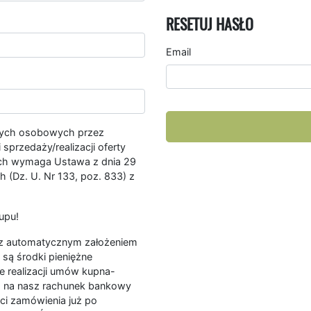
RESETUJ HASŁO
Email
nych osobowych przez
przedaży/realizacji oferty
ych wymaga Ustawa z dnia 29
 (Dz. U. Nr 133, poz. 833) z
upu!
ę z automatycznym założeniem
są środki pieniężne
e realizacji umów kupna-
a na nasz rachunek bankowy
ści zamówienia już po