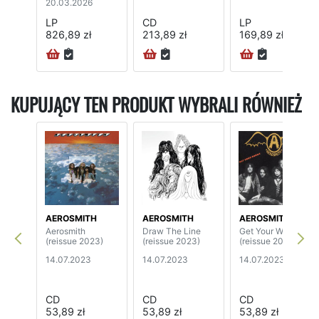
20.03.2026
LP
CD
LP
826,89 zł
213,89 zł
169,89 zł
KUPUJĄCY TEN PRODUKT WYBRALI RÓWNIEŻ
AEROSMITH
AEROSMITH
AEROSMITH
Aerosmith
Draw The Line
Get Your Wings
(reissue 2023)
(reissue 2023)
(reissue 2023)
14.07.2023
14.07.2023
14.07.2023
CD
CD
CD
53,89 zł
53,89 zł
53,89 zł