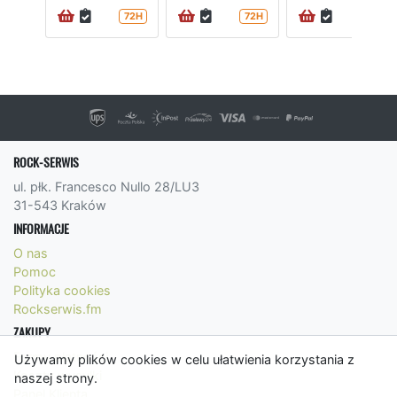
72H
72H
72H
ROCK-SERWIS
ul. płk. Francesco Nullo 28/LU3
31-543 Kraków
INFORMACJE
O nas
Pomoc
Polityka cookies
Rockserwis.fm
ZAKUPY
Formy płatności
Używamy plików cookies w celu ułatwienia korzystania z
Koszty wysyłki
naszej strony.
Panel Klienta