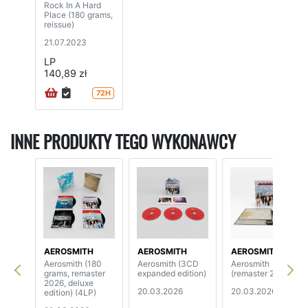
Rock In A Hard
Place (180 grams,
reissue)
21.07.2023
LP
140,89 zł
72H
INNE PRODUKTY TEGO WYKONAWCY
AEROSMITH
AEROSMITH
AEROSMITH
Aerosmith (180
Aerosmith (3CD
Aerosmith
grams, remaster
expanded edition)
(remaster 2026)
2026, deluxe
20.03.2026
20.03.2026
edition) (4LP)