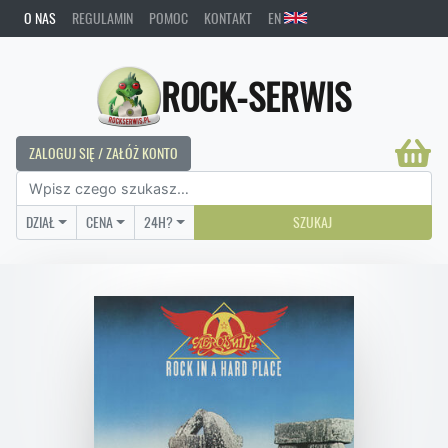
O NAS
REGULAMIN
POMOC
KONTAKT
EN
ROCK-SERWIS
ZALOGUJ SIĘ / ZAŁÓŻ KONTO
DZIAŁ
CENA
24H?
SZUKAJ