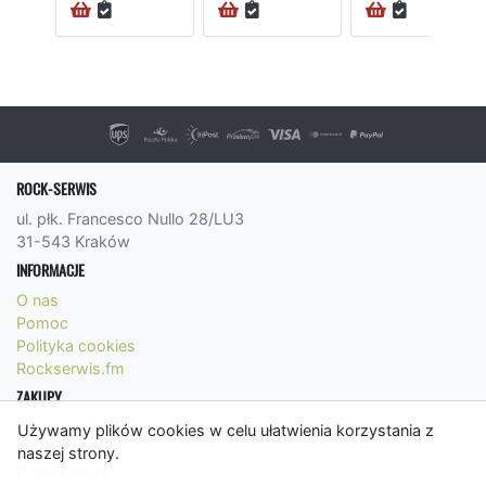
ROCK-SERWIS
ul. płk. Francesco Nullo 28/LU3
31-543 Kraków
INFORMACJE
O nas
Pomoc
Polityka cookies
Rockserwis.fm
ZAKUPY
Formy płatności
Używamy plików cookies w celu ułatwienia korzystania z
Koszty wysyłki
naszej strony.
Panel Klienta