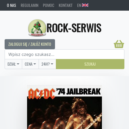
O NAS
REGULAMIN
POMOC
KONTAKT
EN
ROCK-SERWIS
ZALOGUJ SIĘ / ZAŁÓŻ KONTO
DZIAŁ
CENA
24H?
SZUKAJ