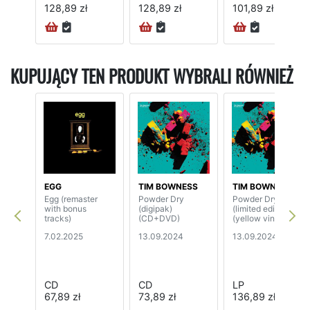
128,89 zł
128,89 zł
101,89 zł
KUPUJĄCY TEN PRODUKT WYBRALI RÓWNIEŻ
EGG
TIM BOWNESS
TIM BOWNESS
Egg (remaster
Powder Dry
Powder Dry
with bonus
(digipak)
(limited edition)
tracks)
(CD+DVD)
(yellow vinyl)
7.02.2025
13.09.2024
13.09.2024
CD
CD
LP
67,89 zł
73,89 zł
136,89 zł