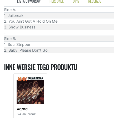
LISTA UTWORÓW
PERSONEL
OPIS
RECENZJE
Side A:
1. Jailbreak
2. You Ain't Got A Hold On Me
3. Show Business
-
Side B:
1. Soul Stripper
2. Baby, Please Don't Go
INNE WERSJE TEGO PRODUKTU
AC/DC
'74 Jailbreak