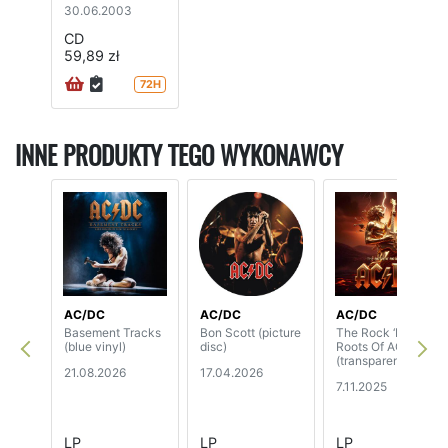
30.06.2003
CD
59,89 zł
72H
INNE PRODUKTY TEGO WYKONAWCY
AC/DC
AC/DC
AC/DC
Basement Tracks
Bon Scott (picture
The Rock ‘N’
(blue vinyl)
disc)
Roots Of AC/DC
(transparent vinyl)
21.08.2026
17.04.2026
7.11.2025
LP
LP
LP