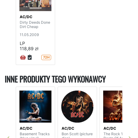
AC/DC
Dirty Deeds Done
Dirt Cheap
11.05.2009
LP
118,89 zł
72H
INNE PRODUKTY TEGO WYKONAWCY
AC/DC
AC/DC
AC/DC
Basement Tracks
Bon Scott (picture
The Rock ‘N’