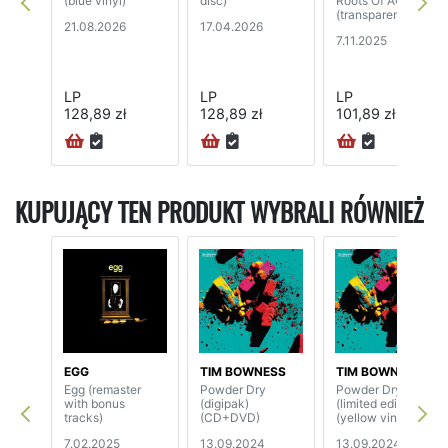
(blue vinyl)
disc)
Roots Of AC/DC
(transparent vinyl)
21.08.2026
17.04.2026
7.11.2025
LP
LP
LP
128,89 zł
128,89 zł
101,89 zł
KUPUJĄCY TEN PRODUKT WYBRALI RÓWNIEŻ
EGG
TIM BOWNESS
TIM BOWNESS
Egg (remaster
Powder Dry
Powder Dry
with bonus
(digipak)
(limited edition)
tracks)
(CD+DVD)
(yellow vinyl)
7.02.2025
13.09.2024
13.09.2024