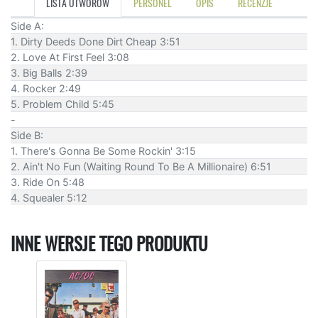
LISTA UTWORÓW
PERSONEL
OPIS
RECENZJE
Side A:
1. Dirty Deeds Done Dirt Cheap 3:51
2. Love At First Feel 3:08
3. Big Balls 2:39
4. Rocker 2:49
5. Problem Child 5:45
-
Side B:
1. There's Gonna Be Some Rockin' 3:15
2. Ain't No Fun (Waiting Round To Be A Millionaire) 6:51
3. Ride On 5:48
4. Squealer 5:12
INNE WERSJE TEGO PRODUKTU