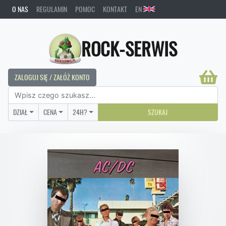
O NAS
REGULAMIN
POMOC
KONTAKT
EN
ROCK-SERWIS
ZALOGUJ SIĘ / ZAŁÓŻ KONTO
DZIAŁ
CENA
24H?
SZUKAJ