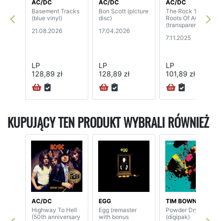
AC/DC
AC/DC
AC/DC
Basement Tracks
Bon Scott (picture
The Rock ‘N’
(blue vinyl)
disc)
Roots Of AC/DC
(transparent vinyl)
21.08.2026
17.04.2026
7.11.2025
LP
LP
LP
128,89 zł
128,89 zł
101,89 zł
KUPUJĄCY TEN PRODUKT WYBRALI RÓWNIEŻ
AC/DC
EGG
TIM BOWNESS
Highway To Hell
Egg (remaster
Powder Dry
(50th anniversary
with bonus
(digipak)