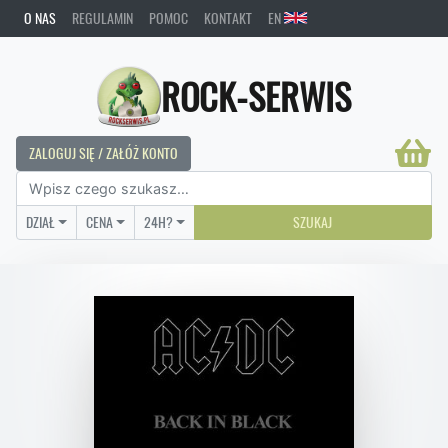
O NAS
REGULAMIN
POMOC
KONTAKT
EN
ROCK-SERWIS
ZALOGUJ SIĘ / ZAŁÓŻ KONTO
DZIAŁ
CENA
24H?
SZUKAJ