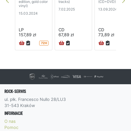
edition, gold color
tracks)
(CD+DVD)
vinyl)
7.02.2025
13.09.2024
15.03.2024
LP
CD
CD
157,89 zł
67,89 zł
73,89 zł
72H
ROCK-SERWIS
ul. płk. Francesco Nullo 28/LU3
31-543 Kraków
INFORMACJE
O nas
Pomoc