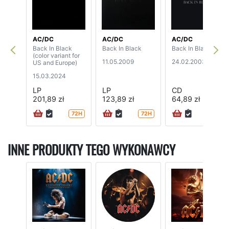
AC/DC
AC/DC
AC/DC
Back In Black
Back In Black
Back In Black
(color variant for
11.05.2009
24.02.2003
US and Europe)
15.03.2024
LP
LP
CD
201,89 zł
123,89 zł
64,89 zł
72H
72H
72H
INNE PRODUKTY TEGO WYKONAWCY