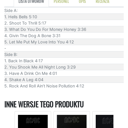
LISTA UTWORÓW
PERSONEL
OPIS
RECENZJE
Side A:
1. Hells Bells 5:10
2. Shoot To Thrill 5:17
3. What Do You Do For Money Honey 3:36
4. Givin The Dog A Bone 3:31
5. Let Me Put My Love Into You 4:12
-
Side B:
1. Back In Black 4:17
2. You Shook Me All Night Long 3:29
3. Have A Drink On Me 4:01
4. Shake A Leg 4:04
5. Rock And Roll Ain’t Noise Pollution 4:12
INNE WERSJE TEGO PRODUKTU