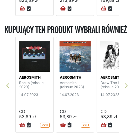
826,89 zł
213,89 zł
169,89 zł
KUPUJĄCY TEN PRODUKT WYBRALI RÓWNIEŻ
AEROSMITH
AEROSMITH
AEROSMITH
Rocks (reissue
Aerosmith
Draw The Line
2023)
(reissue 2023)
(reissue 2023)
14.07.2023
14.07.2023
14.07.2023
CD
CD
CD
53,89 zł
53,89 zł
53,89 zł
72H
72H
72H