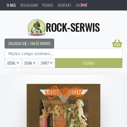
O NAS
REGULAMIN
POMOC
KONTAKT
EN
ROCK-SERWIS
ZALOGUJ SIĘ / ZAŁÓŻ KONTO
DZIAŁ
CENA
24H?
SZUKAJ