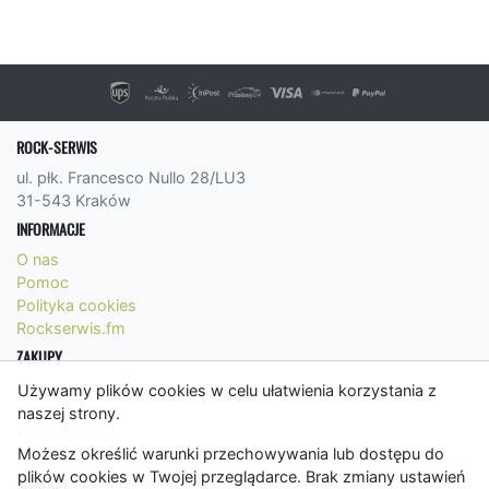
ROCK-SERWIS
ul. płk. Francesco Nullo 28/LU3
31-543 Kraków
INFORMACJE
O nas
Pomoc
Polityka cookies
Rockserwis.fm
ZAKUPY
Formy płatności
Używamy plików cookies w celu ułatwienia korzystania z
Koszty wysyłki
naszej strony.
Panel Klienta
Możesz określić warunki przechowywania lub dostępu do
Regulamin
plików cookies w Twojej przeglądarce. Brak zmiany ustawień
KONTAKT