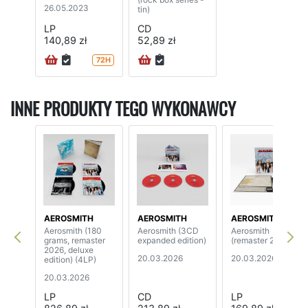
26.05.2023
tin)
LP
CD
140,89 zł
52,89 zł
72H
INNE PRODUKTY TEGO WYKONAWCY
AEROSMITH
AEROSMITH
AEROSMITH
Aerosmith (180
Aerosmith (3CD
Aerosmith
grams, remaster
expanded edition)
(remaster 2026)
2026, deluxe
20.03.2026
20.03.2026
edition) (4LP)
20.03.2026
LP
CD
LP