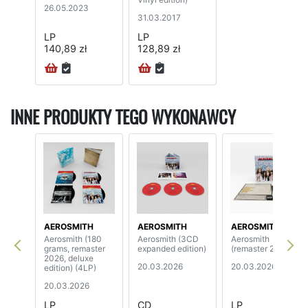
26.05.2023
31.03.2017
LP
LP
140,89 zł
128,89 zł
INNE PRODUKTY TEGO WYKONAWCY
AEROSMITH
AEROSMITH
AEROSMITH
Aerosmith (180
Aerosmith (3CD
Aerosmith
grams, remaster
expanded edition)
(remaster 2026)
2026, deluxe
20.03.2026
20.03.2026
edition) (4LP)
20.03.2026
LP
CD
LP