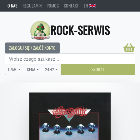
O NAS
REGULAMIN
POMOC
KONTAKT
EN
ROCK-SERWIS
ZALOGUJ SIĘ / ZAŁÓŻ KONTO
DZIAŁ
CENA
24H?
SZUKAJ