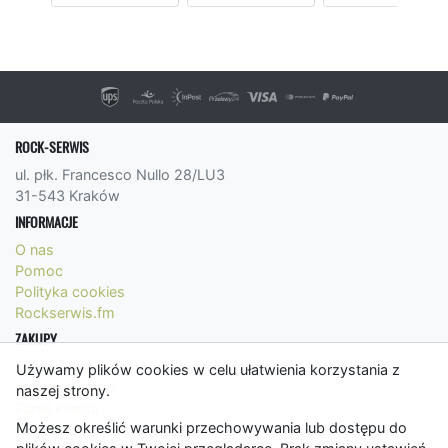
ROCK-SERWIS
ul. płk. Francesco Nullo 28/LU3
31-543 Kraków
INFORMACJE
O nas
Pomoc
Polityka cookies
Rockserwis.fm
ZAKUPY
Formy płatności
Używamy plików cookies w celu ułatwienia korzystania z
Koszty wysyłki
naszej strony.
Panel Klienta
Możesz określić warunki przechowywania lub dostępu do
Regulamin