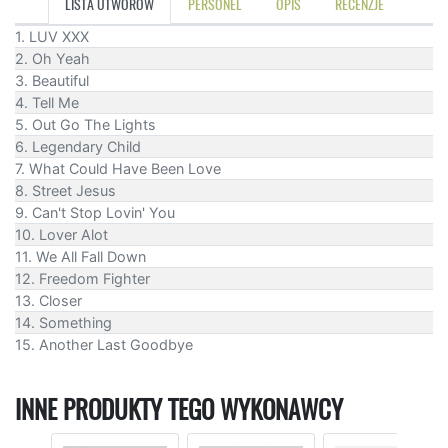
LISTA UTWORÓW
PERSONEL
OPIS
RECENZJE
1. LUV XXX
2. Oh Yeah
3. Beautiful
4. Tell Me
5. Out Go The Lights
6. Legendary Child
7. What Could Have Been Love
8. Street Jesus
9. Can't Stop Lovin' You
10. Lover Alot
11. We All Fall Down
12. Freedom Fighter
13. Closer
14. Something
15. Another Last Goodbye
INNE PRODUKTY TEGO WYKONAWCY