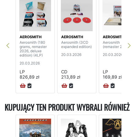
AEROSMITH
AEROSMITH
AEROSMITH
Aerosmith (180
Aerosmith (3CD
Aerosmith
grams, remaster
expanded edition)
(remaster 2026)
2026, deluxe
20.03.2026
20.03.2026
edition) (4LP)
20.03.2026
LP
CD
LP
826,89 zł
213,89 zł
169,89 zł
KUPUJĄCY TEN PRODUKT WYBRALI RÓWNIEŻ