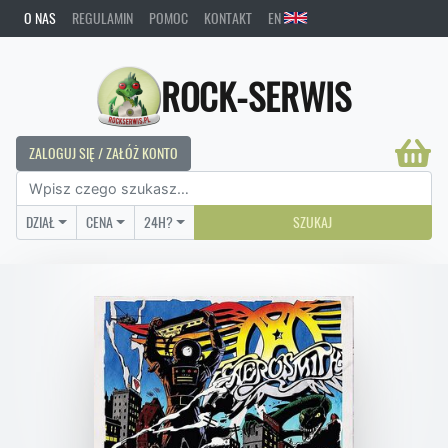
O NAS
REGULAMIN
POMOC
KONTAKT
EN
ROCK-SERWIS
ZALOGUJ SIĘ / ZAŁÓŻ KONTO
DZIAŁ
CENA
24H?
SZUKAJ