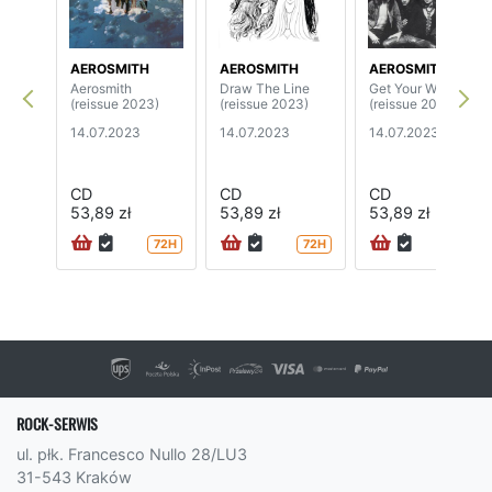
AEROSMITH
AEROSMITH
AEROSMITH
Aerosmith
Draw The Line
Get Your Wings
(reissue 2023)
(reissue 2023)
(reissue 2023)
14.07.2023
14.07.2023
14.07.2023
CD
CD
CD
53,89 zł
53,89 zł
53,89 zł
72H
72H
72H
ROCK-SERWIS
ul. płk. Francesco Nullo 28/LU3
31-543 Kraków