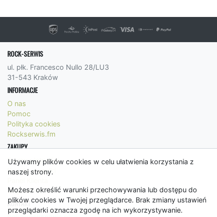
ROCK-SERWIS
ul. płk. Francesco Nullo 28/LU3
31-543 Kraków
INFORMACJE
O nas
Pomoc
Polityka cookies
Rockserwis.fm
ZAKUPY
Formy płatności
Używamy plików cookies w celu ułatwienia korzystania z
Koszty wysyłki
naszej strony.
Panel Klienta
Możesz określić warunki przechowywania lub dostępu do
Regulamin
plików cookies w Twojej przeglądarce. Brak zmiany ustawień
KONTAKT
przeglądarki oznacza zgodę na ich wykorzystywanie.
bok@rockserwis.pl