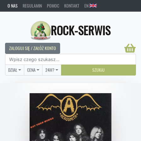
O NAS
REGULAMIN
POMOC
KONTAKT
EN
ROCK-SERWIS
ZALOGUJ SIĘ / ZAŁÓŻ KONTO
DZIAŁ
CENA
24H?
SZUKAJ