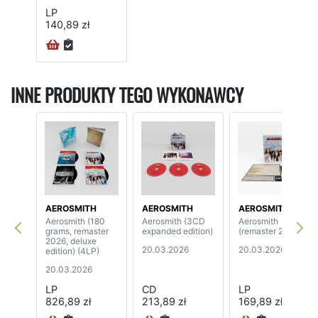
LP
140,89 zł
INNE PRODUKTY TEGO WYKONAWCY
AEROSMITH
AEROSMITH
AEROSMITH
Aerosmith (180
Aerosmith (3CD
Aerosmith
grams, remaster
expanded edition)
(remaster 2026)
2026, deluxe
20.03.2026
20.03.2026
edition) (4LP)
20.03.2026
LP
CD
LP
826,89 zł
213,89 zł
169,89 zł