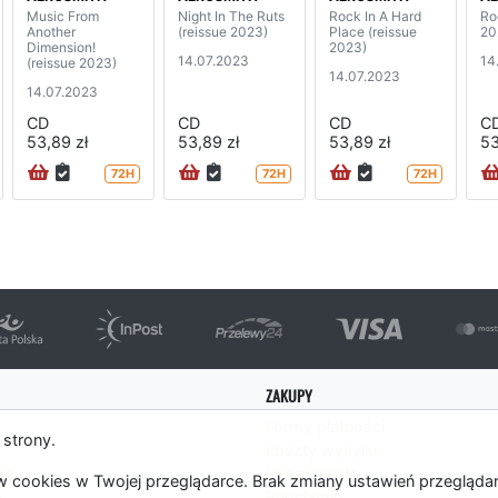
Music From
Night In The Ruts
Rock In A Hard
Ro
Another
(reissue 2023)
Place (reissue
20
Dimension!
2023)
14.07.2023
14
(reissue 2023)
14.07.2023
14.07.2023
CD
CD
CD
C
53,89 zł
53,89 zł
53,89 zł
53
72H
72H
72H
ZAKUPY
Formy płatności
 strony.
Koszty wysyłki
es
Panel Klienta
 cookies w Twojej przeglądarce. Brak zmiany ustawień przegląda
m
Regulamin