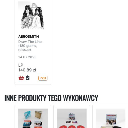
AEROSMITH
Draw The Line
(180 grams,
reissue)
14.07.2023
LP
140,89 zł
72H
INNE PRODUKTY TEGO WYKONAWCY