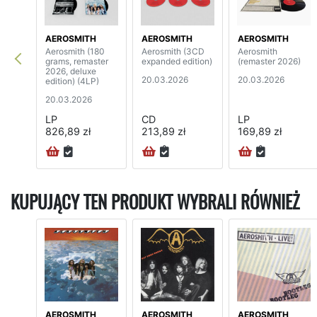
AEROSMITH
AEROSMITH
AEROSMITH
Aerosmith (180
Aerosmith (3CD
Aerosmith
grams, remaster
expanded edition)
(remaster 2026)
2026, deluxe
20.03.2026
20.03.2026
edition) (4LP)
20.03.2026
LP
CD
LP
826,89 zł
213,89 zł
169,89 zł
KUPUJĄCY TEN PRODUKT WYBRALI RÓWNIEŻ
AEROSMITH
AEROSMITH
AEROSMITH