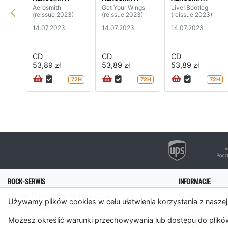
Aerosmith
Get Your Wings
Live! Bootleg
(reissue 2023)
(reissue 2023)
(reissue 2023)
14.07.2023
14.07.2023
14.07.2023
CD
CD
CD
53,89 zł
53,89 zł
53,89 zł
72H
72H
72H
ROCK-SERWIS
INFORMACJE
ul. płk. Francesco Nullo 28/LU3
O nas
Używamy plików cookies w celu ułatwienia korzystania z naszej
31-543 Kraków
Pomoc
Polityka cooki
Możesz określić warunki przechowywania lub dostępu do plików
Rockserwis.f