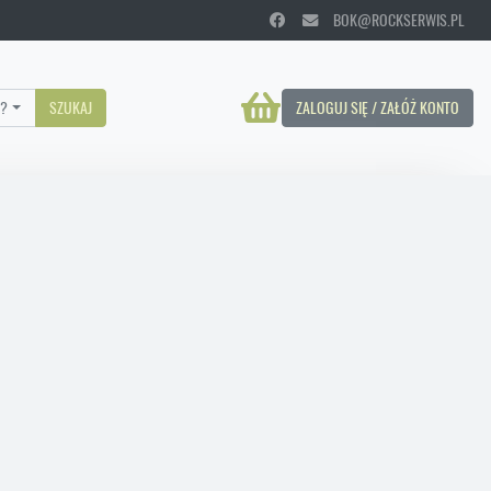
BOK@ROCKSERWIS.PL
?
SZUKAJ
ZALOGUJ SIĘ / ZAŁÓŻ KONTO