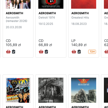
AEROSMITH
AEROSMITH
AEROSMITH
AE
Aerosmith
Detroit 1974
Greatest Hits
Gr
(remaster 2026)
19.12.2025
18.08.2023
18
20.03.2026
CD
CD
LP
C
105,89 zł
66,89 zł
140,89 zł
62
72H
AEROSMITH
AEROSMITH
AEROSMITH
AE