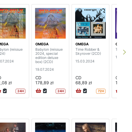
MEGA
OMEGA
OMEGA
OMEGA
bylon (reissue
Babylon (reissue
Time Robber &
The Prop
24)
2024, special
Skyrover (2CD)
16.02.20
edition deluxe
.07.2024
15.03.2024
box) (2CD)
19.07.2024
D
CD
CD
CD
,08 zł
178,89 zł
68,89 zł
100,89 z
24H
24H
72H