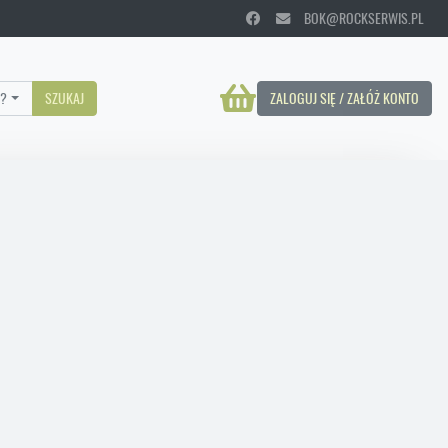
BOK@ROCKSERWIS.PL
?
SZUKAJ
ZALOGUJ SIĘ / ZAŁÓŻ KONTO