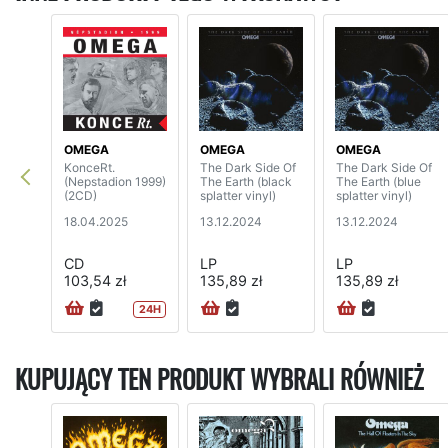
OMEGA
OMEGA
OMEGA
KonceRt.
The Dark Side Of
The Dark Side Of
(Nepstadion 1999)
The Earth (black
The Earth (blue
(2CD)
splatter vinyl)
splatter vinyl)
18.04.2025
13.12.2024
13.12.2024
CD
LP
LP
103,54 zł
135,89 zł
135,89 zł
24H
KUPUJĄCY TEN PRODUKT WYBRALI RÓWNIEŻ