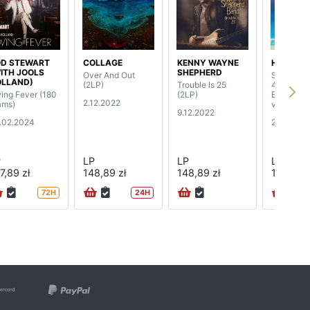
D STEWART
COLLAGE
KENNY WAYNE
HAWKWI
ITH JOOLS
SHEPHERD
Over And Out
Sonic Att
LLAND)
(2LP)
Trouble Is 25
40th Anni
ing Fever (180
(2LP)
Edition (b
2.12.2022
ams)
vinyl) (LP
9.12.2022
.02.2024
2.12.2022
P
LP
LP
LP
7,89 zł
148,89 zł
148,89 zł
126,89 z
72H
24H