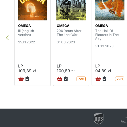
OMEGA
OMEGA
OMEGA
III (english
200 Years After
The Hall Of
version)
The Last War
Floaters In The
Sky
25.11.2022
31.03.2023
31.03.2023
LP
LP
LP
109,89 zł
100,89 zł
94,89 zł
72H
72H