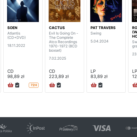
SOEN
CACTUS
PAT TRAVERS
RO
(W
Atlantis
Evil Is Going On -
Swing
HO
(CD+DVD)
The Complete
5.04.2024
Atco Recordings
Sw
18.11.2022
1970-1972 (8CD
gr
boxset)
23
7.02.2025
CD
CD
LP
L
98,89 zł
223,89 zł
83,89 zł
12
72H