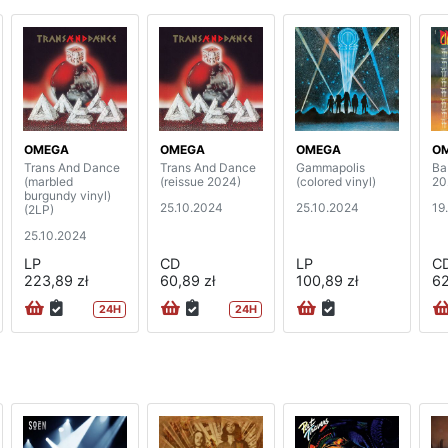
OMEGA
OMEGA
OMEGA
O
Trans And Dance
Trans And Dance
Gammapolis
Ba
(marbled
(reissue 2024)
(colored vinyl)
20
burgundy vinyl)
25.10.2024
25.10.2024
19
(2LP)
25.10.2024
LP
CD
LP
C
223,89 zł
60,89 zł
100,89 zł
62
24H
24H