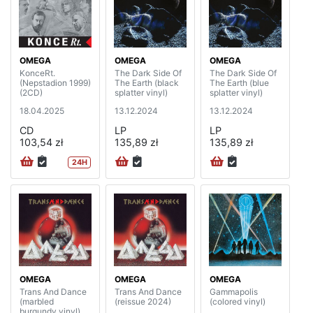
OMEGA
OMEGA
OMEGA
KonceRt.
The Dark Side Of
The Dark Side Of
(Nepstadion 1999)
The Earth (black
The Earth (blue
(2CD)
splatter vinyl)
splatter vinyl)
18.04.2025
13.12.2024
13.12.2024
CD
LP
LP
103,54 zł
135,89 zł
135,89 zł
24H
OMEGA
OMEGA
OMEGA
Trans And Dance
Trans And Dance
Gammapolis
(marbled
(reissue 2024)
(colored vinyl)
burgundy vinyl)