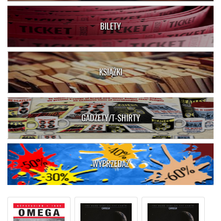
BILETY
KSIĄŻKI
GADŻETY/T-SHIRTY
WYPRZEDAŻ