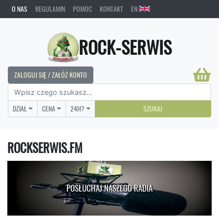
O NAS
REGULAMIN
POMOC
KONTAKT
EN
ROCK-SERWIS
ZALOGUJ SIĘ / ZAŁÓŻ KONTO
DZIAŁ
CENA
24H?
SZUKAJ
ROCKSERWIS.FM
POSŁUCHAJ NASZEGO RADIA