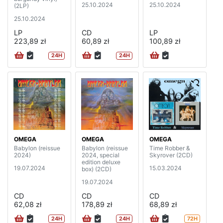
25.10.2024
25.10.2024
(2LP)
25.10.2024
LP
CD
LP
223,89 zł
60,89 zł
100,89 zł
24H
24H
OMEGA
OMEGA
OMEGA
Babylon (reissue
Babylon (reissue
Time Robber &
2024)
2024, special
Skyrover (2CD)
edition deluxe
19.07.2024
15.03.2024
box) (2CD)
19.07.2024
CD
CD
CD
62,08 zł
178,89 zł
68,89 zł
24H
24H
72H