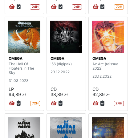
24H
24H
72H
OMEGA
OMEGA
OMEGA
The Hall Of
'56 (digipak)
Az Arc (reissue
Floaters In The
2022)
23.12.2022
Sky
23.12.2022
31.03.2023
LP
CD
CD
94,89 zł
38,89 zł
62,89 zł
72H
24H