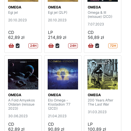
OMEGA
OMEGA
OMEGA
Egi jel
Egi jel (2LP)
Omega & III
(reissue) (2CD)
20.10.2023
20.10.2023
7.07.2023
CD
LP
CD
62,89 zł
214,89 zł
56,89 zł
24H
24H
72H
OMEGA
OMEGA
OMEGA
A Fold Arnyekos
Elo Omega -
200 Years After
Oldalan (reissue
Kisstadion ‘77
The Last War
2023)
(2CD)
31.03.2023
30.06.2023
21.04.2023
CD
CD
LP
62,89 zł
90,89 zł
100,89 zł