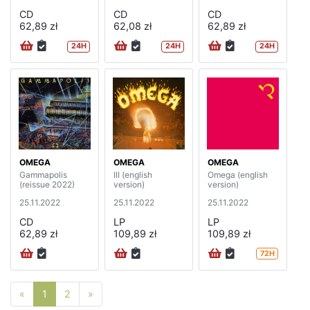
CD
CD
CD
62,89 zł
62,08 zł
62,89 zł
24H
24H
24H
OMEGA
OMEGA
OMEGA
Gammapolis
III (english
Omega (english
(reissue 2022)
version)
version)
25.11.2022
25.11.2022
25.11.2022
CD
LP
LP
62,89 zł
109,89 zł
109,89 zł
72H
Poprzednia strona
Następna strona
«
1
2
»