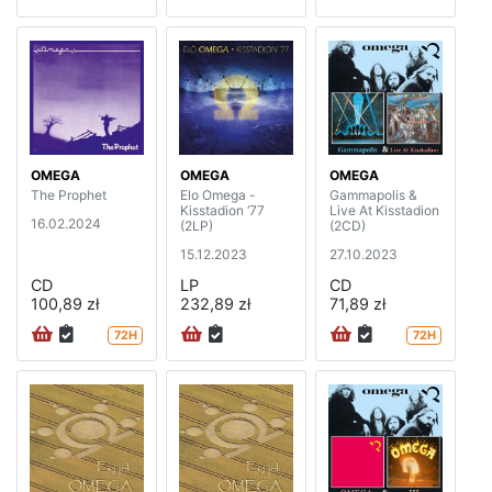
OMEGA
OMEGA
OMEGA
The Prophet
Elo Omega -
Gammapolis &
Kisstadion ‘77
Live At Kisstadion
16.02.2024
(2LP)
(2CD)
15.12.2023
27.10.2023
CD
LP
CD
100,89 zł
232,89 zł
71,89 zł
72H
72H