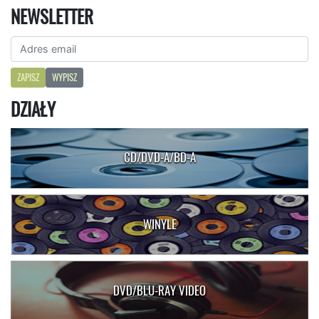
NEWSLETTER
ZAPISZ
WYPISZ
DZIAŁY
CD/DVD-A/BD-A
WINYLE
DVD/BLU-RAY VIDEO