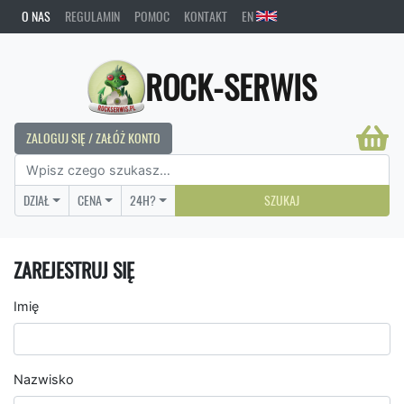
O NAS
REGULAMIN
POMOC
KONTAKT
EN
ROCK-SERWIS
ZALOGUJ SIĘ / ZAŁÓŻ KONTO
DZIAŁ
CENA
24H?
SZUKAJ
ZAREJESTRUJ SIĘ
Imię
Nazwisko