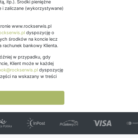
ą, itp.). Środki pieniężne
 i zaliczane (wykorzystywane)
.
 stronie www.rockserwis.pl
ckserwis.pl
dyspozycję o
ch środków na koncie lecz
 rachunek bankowy Klienta.
później w przypadku, gdy
cie, Klient może w każdej
bok@rockserwis.pl
dyspozycję
zęści na wskazany w treści