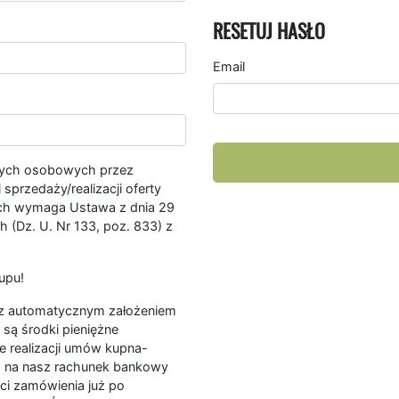
RESETUJ HASŁO
Email
nych osobowych przez
przedaży/realizacji oferty
ych wymaga Ustawa z dnia 29
 (Dz. U. Nr 133, poz. 833) z
upu!
ę z automatycznym założeniem
są środki pieniężne
e realizacji umów kupna-
a na nasz rachunek bankowy
ści zamówienia już po