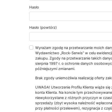
Hasło
Hasło (powtórz)
Wyrażam zgodę na przetwarzanie moich da
Wydawnictwo „Rock-Serwis” w celu ewidencji s
zakupu. Zgody na przetwarzanie takich dan
sierpnia 1997 r. o ochronie danych osobowych
późniejszymi zmianami.
Brak zgody uniemożliwia realizację oferty zak
UWAGA! Utworzenie Profilu Klienta wiąże si
konta Klienta. Na koncie tym przechowywane 
niewykorzystane z różnych przyczyn w czasi
sprzedaży (zbyt wysoka należność wpłacon
przy płatności przelewem), rezygnacja z czę