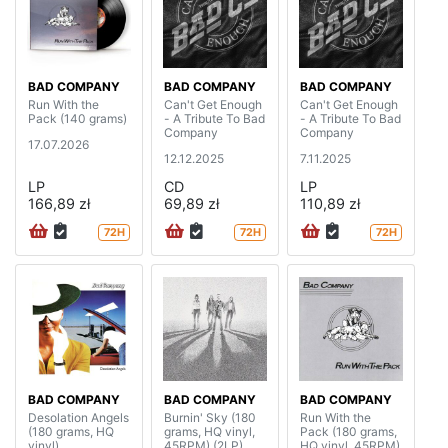
BAD COMPANY
BAD COMPANY
BAD COMPANY
Run With the
Can't Get Enough
Can't Get Enough
Pack (140 grams)
- A Tribute To Bad
- A Tribute To Bad
Company
Company
17.07.2026
12.12.2025
7.11.2025
LP
CD
LP
166,89 zł
69,89 zł
110,89 zł
72H
72H
72H
BAD COMPANY
BAD COMPANY
BAD COMPANY
Desolation Angels
Burnin' Sky (180
Run With the
(180 grams, HQ
grams, HQ vinyl,
Pack (180 grams,
vinyl)
45RPM) (2LP)
HQ vinyl, 45RPM)