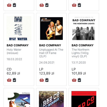
BAD COMPANY
BAD COMPANY
BAD COMPANY
Holy Water
Unplugged At The
The Northern
(reissue)
Hall Of Fame
Lights (140g
(2LP)
vinyl) (2LP)
18.03.2022
24.09.2021
13.11.2020
CD
LP
LP
62,89 zł
123,89 zł
101,89 zł