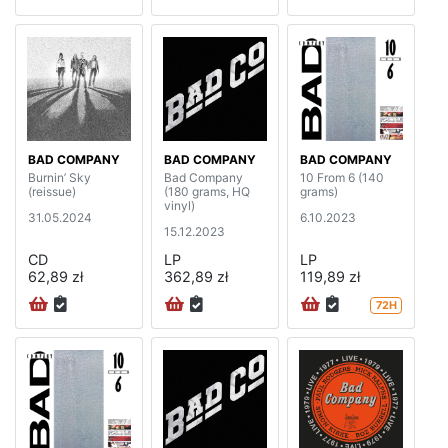
BAD COMPANY
BAD COMPANY
BAD COMPANY
Burnin’ Sky
Bad Company
10 From 6 (140
(reissue)
(180 grams, HQ
grams)
vinyl)
31.05.2024
6.10.2023
15.12.2023
CD
LP
LP
62,89 zł
362,89 zł
119,89 zł
72H