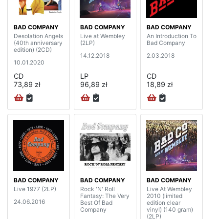
BAD COMPANY
BAD COMPANY
BAD COMPANY
Desolation Angels
Live at Wembley
An Introduction To
(40th anniversary
(2LP)
Bad Company
edition) (2CD)
14.12.2018
2.03.2018
10.01.2020
CD
LP
CD
73,89 zł
96,89 zł
18,89 zł
BAD COMPANY
BAD COMPANY
BAD COMPANY
Live 1977 (2LP)
Rock 'N' Roll
Live At Wembley
Fantasy: The Very
2010 (limited
24.06.2016
Best Of Bad
edition clear
Company
vinyl) (140 gram)
(2LP)