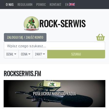
O NAS
REGULAMIN
POMOC
KONTAKT
EN
ROCK-SERWIS
ZALOGUJ SIĘ / ZAŁÓŻ KONTO
DZIAŁ
CENA
24H?
SZUKAJ
ROCKSERWIS.FM
POSŁUCHAJ NASZEGO RADIA