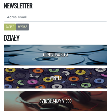
NEWSLETTER
ZAPISZ
WYPISZ
DZIAŁY
CD/DVD-A/BD-A
WINYLE
DVD/BLU-RAY VIDEO