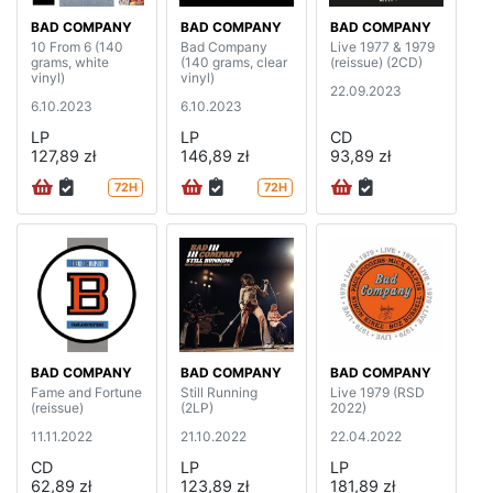
BAD COMPANY
BAD COMPANY
BAD COMPANY
10 From 6 (140
Bad Company
Live 1977 & 1979
grams, white
(140 grams, clear
(reissue) (2CD)
vinyl)
vinyl)
22.09.2023
6.10.2023
6.10.2023
LP
LP
CD
127,89 zł
146,89 zł
93,89 zł
72H
72H
BAD COMPANY
BAD COMPANY
BAD COMPANY
Fame and Fortune
Still Running
Live 1979 (RSD
(reissue)
(2LP)
2022)
11.11.2022
21.10.2022
22.04.2022
CD
LP
LP
62,89 zł
123,89 zł
181,89 zł