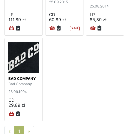
25.09.2015
25.08.2014
LP
CD
LP
111,89 zł
60,89 zł
85,89 zł
24H
BAD COMPANY
Bad Company
26.09.1994
CD
29,89 zł
Poprzednia strona
Następna strona
«
1
»