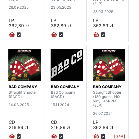
(2LP)
26.09.2025
23.05.2025
28.03.2025
LP
LP
LP
362,89 zł
362,89 zł
362,89 zł
BAD COMPANY
BAD COMPANY
BAD COMPANY
Straight Shooter
Bad Company
Straight Shooter
(SACD)
(SACD)
(180 grams, HQ
vinyl, 45RPM)
14.03.2025
15.11.2024
(2LP)
26.07.2024
CD
CD
LP
216,89 zł
216,89 zł
362,89 zł
24H