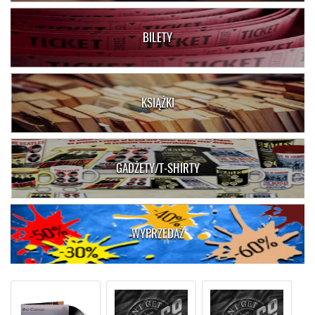
BILETY
KSIĄŻKI
GADŻETY/T-SHIRTY
WYPRZEDAŻ