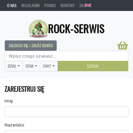
O NAS
REGULAMIN
POMOC
KONTAKT
EN
ROCK-SERWIS
ZALOGUJ SIĘ / ZAŁÓŻ KONTO
DZIAŁ
CENA
24H?
SZUKAJ
ZAREJESTRUJ SIĘ
Imię
Nazwisko