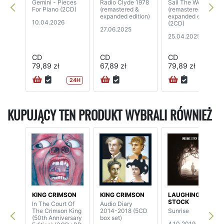
Gemini - Pieces
Radio Clyde 1978
Sail The World
For Piano (2CD)
(remastered &
(remastered &
expanded edition)
expanded edition)
10.04.2026
(2CD)
27.06.2025
25.04.2025
CD
CD
CD
79,89 zł
67,89 zł
79,89 zł
24H
KUPUJĄCY TEN PRODUKT WYBRALI RÓWNIEŻ
KING CRIMSON
KING CRIMSON
LAUGHING
STOCK
In The Court Of
Audio Diary
The Crimson King
2014-2018 (5CD
Sunrise
(50th Anniversary
box set)
4.10.2019