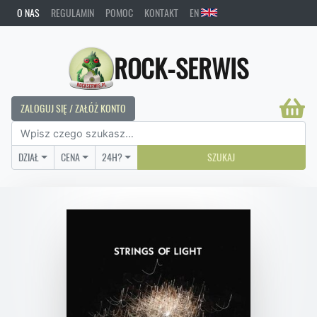
O NAS
REGULAMIN
POMOC
KONTAKT
EN
ROCK-SERWIS
ZALOGUJ SIĘ / ZAŁÓŻ KONTO
DZIAŁ
CENA
24H?
SZUKAJ