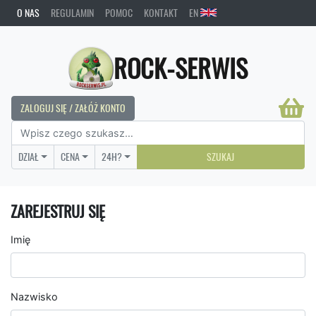
O NAS
REGULAMIN
POMOC
KONTAKT
EN
ROCK-SERWIS
ZALOGUJ SIĘ / ZAŁÓŻ KONTO
DZIAŁ
CENA
24H?
SZUKAJ
ZAREJESTRUJ SIĘ
Imię
Nazwisko