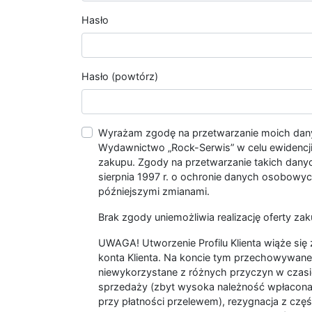
Hasło
Hasło (powtórz)
Wyrażam zgodę na przetwarzanie moich da
Wydawnictwo „Rock-Serwis” w celu ewidencji s
zakupu. Zgody na przetwarzanie takich dan
sierpnia 1997 r. o ochronie danych osobowych
późniejszymi zmianami.
Brak zgody uniemożliwia realizację oferty zak
UWAGA! Utworzenie Profilu Klienta wiąże si
konta Klienta. Na koncie tym przechowywane 
niewykorzystane z różnych przyczyn w czasi
sprzedaży (zbyt wysoka należność wpłacon
przy płatności przelewem), rezygnacja z czę