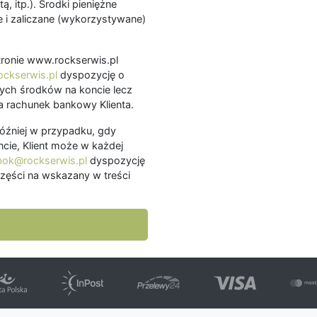
ą, itp.). Środki pieniężne
 i zaliczane (wykorzystywane)
.
 stronie www.rockserwis.pl
ckserwis.pl
dyspozycję o
ch środków na koncie lecz
 rachunek bankowy Klienta.
później w przypadku, gdy
cie, Klient może w każdej
bok@rockserwis.pl
dyspozycję
zęści na wskazany w treści