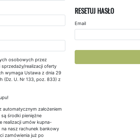
RESETUJ HASŁO
Email
nych osobowych przez
przedaży/realizacji oferty
ych wymaga Ustawa z dnia 29
 (Dz. U. Nr 133, poz. 833) z
upu!
ę z automatycznym założeniem
są środki pieniężne
e realizacji umów kupna-
a na nasz rachunek bankowy
ści zamówienia już po