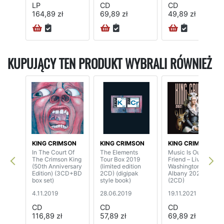
LP
CD
CD
164,89 zł
69,89 zł
49,89 zł
KUPUJĄCY TEN PRODUKT WYBRALI RÓWNIEŻ
KING CRIMSON
KING CRIMSON
KING CRIMSON
In The Court Of
The Elements
Music Is Our
The Crimson King
Tour Box 2019
Friend – Live In
(50th Anniversary
(limited edition
Washington And
Edition) (3CD+BD
2CD) (digipak
Albany 2021
box set)
style book)
(2CD)
4.11.2019
28.06.2019
19.11.2021
CD
CD
CD
116,89 zł
57,89 zł
69,89 zł