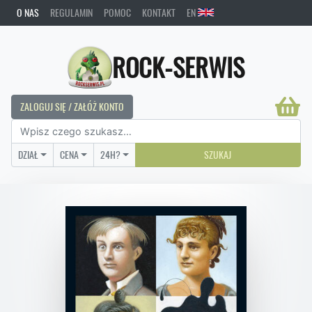
O NAS
REGULAMIN
POMOC
KONTAKT
EN
ROCK-SERWIS
ZALOGUJ SIĘ / ZAŁÓŻ KONTO
DZIAŁ
CENA
24H?
SZUKAJ