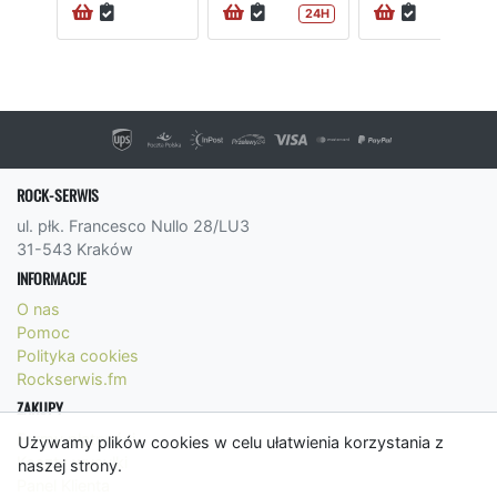
24H
ROCK-SERWIS
ul. płk. Francesco Nullo 28/LU3
31-543 Kraków
INFORMACJE
O nas
Pomoc
Polityka cookies
Rockserwis.fm
ZAKUPY
Formy płatności
Używamy plików cookies w celu ułatwienia korzystania z
Koszty wysyłki
naszej strony.
Panel Klienta