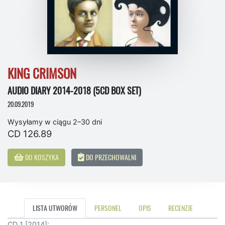
KING CRIMSON
AUDIO DIARY 2014-2018 (5CD BOX SET)
20.09.2019
Wysyłamy w ciągu 2–30 dni
CD 126.89
DO KOSZYKA
DO PRZECHOWALNI
LISTA UTWORÓW
PERSONEL
OPIS
RECENZJE
CD 1 [2014]: