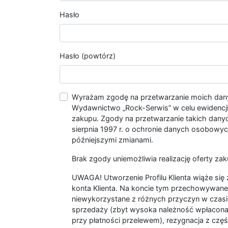
Hasło
Hasło (powtórz)
Wyrażam zgodę na przetwarzanie moich da
Wydawnictwo „Rock-Serwis” w celu ewidencji s
zakupu. Zgody na przetwarzanie takich dan
sierpnia 1997 r. o ochronie danych osobowych
późniejszymi zmianami.
Brak zgody uniemożliwia realizację oferty zak
UWAGA! Utworzenie Profilu Klienta wiąże si
konta Klienta. Na koncie tym przechowywane 
niewykorzystane z różnych przyczyn w czasi
sprzedaży (zbyt wysoka należność wpłacon
przy płatności przelewem), rezygnacja z czę