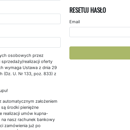
RESETUJ HASŁO
Email
nych osobowych przez
przedaży/realizacji oferty
ych wymaga Ustawa z dnia 29
 (Dz. U. Nr 133, poz. 833) z
upu!
ę z automatycznym założeniem
są środki pieniężne
e realizacji umów kupna-
a na nasz rachunek bankowy
ści zamówienia już po