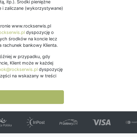
ą, itp.). Środki pieniężne
 i zaliczane (wykorzystywane)
.
 stronie www.rockserwis.pl
ckserwis.pl
dyspozycję o
ch środków na koncie lecz
 rachunek bankowy Klienta.
później w przypadku, gdy
cie, Klient może w każdej
bok@rockserwis.pl
dyspozycję
zęści na wskazany w treści