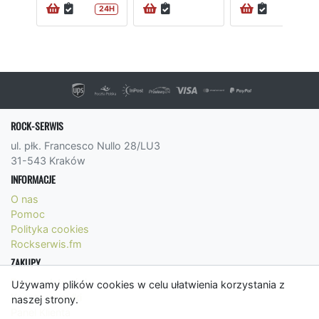
24H
ROCK-SERWIS
ul. płk. Francesco Nullo 28/LU3
31-543 Kraków
INFORMACJE
O nas
Pomoc
Polityka cookies
Rockserwis.fm
ZAKUPY
Formy płatności
Używamy plików cookies w celu ułatwienia korzystania z
Koszty wysyłki
naszej strony.
Panel Klienta