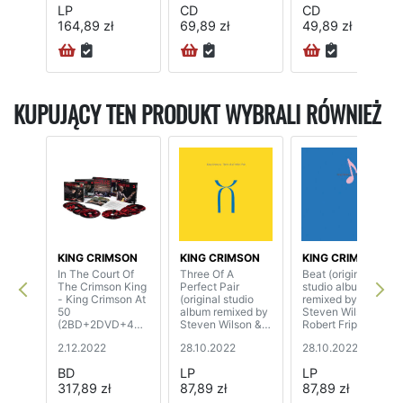
LP
CD
CD
164,89 zł
69,89 zł
49,89 zł
KUPUJĄCY TEN PRODUKT WYBRALI RÓWNIEŻ
KING CRIMSON
KING CRIMSON
KING CRIMSON
In The Court Of
Three Of A
Beat (original
The Crimson King
Perfect Pair
studio album
- King Crimson At
(original studio
remixed by
50
album remixed by
Steven Wilson &
(2BD+2DVD+4C
Steven Wilson &
Robert Fripp) (200
D)
Robert Fripp) (200
gram)
2.12.2022
28.10.2022
28.10.2022
gram)
BD
LP
LP
317,89 zł
87,89 zł
87,89 zł