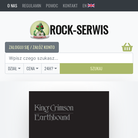
O NAS
REGULAMIN
POMOC
KONTAKT
EN
ROCK-SERWIS
ZALOGUJ SIĘ / ZAŁÓŻ KONTO
DZIAŁ
CENA
24H?
SZUKAJ