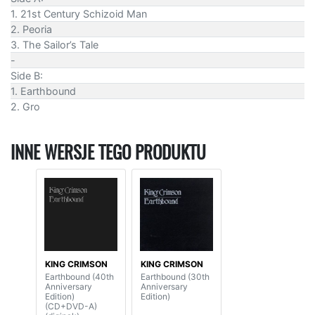
1. 21st Century Schizoid Man
2. Peoria
3. The Sailor’s Tale
-
Side B:
1. Earthbound
2. Gro
INNE WERSJE TEGO PRODUKTU
KING CRIMSON
KING CRIMSON
Earthbound (40th
Earthbound (30th
Anniversary
Anniversary
Edition)
Edition)
(CD+DVD-A)