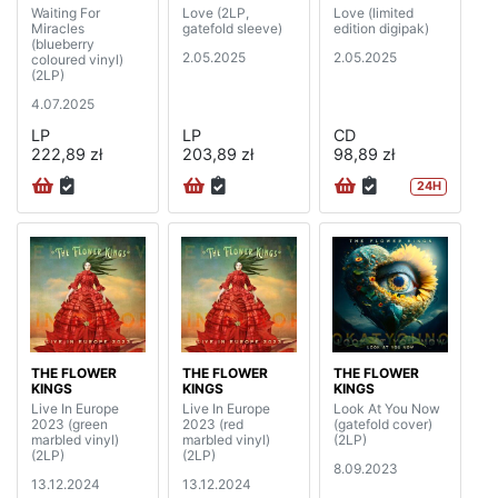
Waiting For
Love (2LP,
Love (limited
Miracles
gatefold sleeve)
edition digipak)
(blueberry
2.05.2025
2.05.2025
coloured vinyl)
(2LP)
4.07.2025
LP
LP
CD
222,89 zł
203,89 zł
98,89 zł
24H
THE FLOWER
THE FLOWER
THE FLOWER
KINGS
KINGS
KINGS
Live In Europe
Live In Europe
Look At You Now
2023 (green
2023 (red
(gatefold cover)
marbled vinyl)
marbled vinyl)
(2LP)
(2LP)
(2LP)
8.09.2023
13.12.2024
13.12.2024