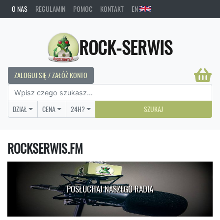
O NAS
REGULAMIN
POMOC
KONTAKT
EN
ROCK-SERWIS
ZALOGUJ SIĘ / ZAŁÓŻ KONTO
DZIAŁ
CENA
24H?
SZUKAJ
ROCKSERWIS.FM
POSŁUCHAJ NASZEGO RADIA