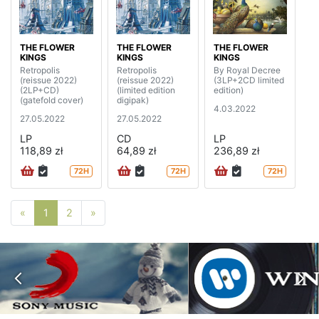
THE FLOWER
THE FLOWER
THE FLOWER
KINGS
KINGS
KINGS
Retropolis
Retropolis
By Royal Decree
(reissue 2022)
(reissue 2022)
(3LP+2CD limited
(2LP+CD)
(limited edition
edition)
(gatefold cover)
digipak)
4.03.2022
27.05.2022
27.05.2022
LP
CD
LP
118,89 zł
64,89 zł
236,89 zł
72H
72H
72H
Poprzednia strona
Następna strona
«
1
2
»