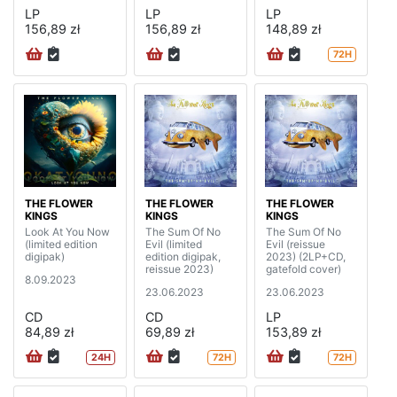
LP
LP
LP
156,89 zł
156,89 zł
148,89 zł
72H
THE FLOWER
THE FLOWER
THE FLOWER
KINGS
KINGS
KINGS
Look At You Now
The Sum Of No
The Sum Of No
(limited edition
Evil (limited
Evil (reissue
digipak)
edition digipak,
2023) (2LP+CD,
reissue 2023)
gatefold cover)
8.09.2023
23.06.2023
23.06.2023
CD
CD
LP
84,89 zł
69,89 zł
153,89 zł
24H
72H
72H