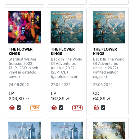
THE FLOWER
THE FLOWER
THE FLOWER
KINGS
KINGS
KINGS
Stardust We Are
Back In The World
Back In The World
(reissue 2022)
Of Adventures
Of Adventures
(3LP+2CD, black
(reissue 2022)
(reissue 2022)
vinyl in gatefold
(2LP+CD)
(limited edition
cover)
(gatefold cover)
digipak)
24.06.2022
27.05.2022
27.05.2022
LP
LP
CD
206,89 zł
167,89 zł
64,89 zł
72H
24H