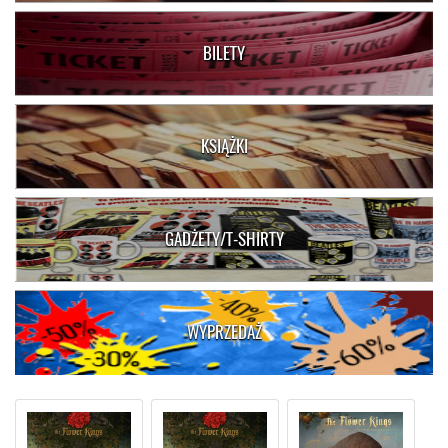
BILETY
KSIĄŻKI
GADŻETY/T-SHIRTY
WYPRZEDAŻ