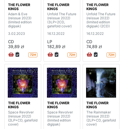
THE FLOWER
THE FLOWER
THE FLOWER
KINGS
KINGS
KINGS
Adam & Eve
Unfold The Future
Unfold The Future
(reissue 2023)
(reissue 2022)
(reissue 2022)
(limited edition
(3LP+2CD,
(limited edition
digipak)
gatefold cover)
digipak) (2CD)
3.02.2023
16.12.2022
16.12.2022
CD
LP
CD
39,89 zł
182,89 zł
74,89 zł
72H
72H
72H
THE FLOWER
THE FLOWER
THE FLOWER
KINGS
KINGS
KINGS
Space Revolver
Space Revolver
The Rainmaker
(reissue 2022)
(reissue 2022)
(reissue 2022)
(2LP+CD, gatefold
(limited edition
(2LP+CD, gatefold
cover)
digipak)
cover)