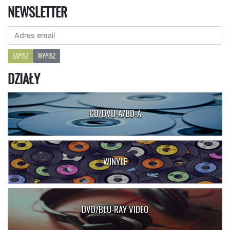
NEWSLETTER
ZAPISZ
WYPISZ
DZIAŁY
CD/DVD-A/BD-A
WINYLE
DVD/BLU-RAY VIDEO