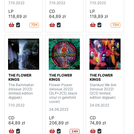
7.10.2022
7.10.2022
7.10.2022
LP
CD
LP
118,89 zł
64,89 zł
118,89 zł
72H
72H
THE FLOWER
THE FLOWER
THE FLOWER
KINGS
KINGS
KINGS
The Rainmaker
Flower Power
Stardust We Are
(reissue 2022)
(reissue 2022)
(reissue 2022)
(limited edition
(3LP+2CD, black
(2CD limited
digipak)
vinyl in gatefold
edition digipak)
cover)
7.10.2022
24.06.2022
24.06.2022
CD
LP
CD
64,89 zł
206,89 zł
74,89 zł
24H