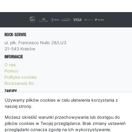
ROCK-SERWIS
ul. płk. Francesco Nullo 28/LU3
31-543 Kraków
INFORMACJE
O nas
Pomoc
Polityka cookies
Rockserwis.fm
ZAKUPY
Formy płatności
Używamy plików cookies w celu ułatwienia korzystania z
Koszty wysyłki
naszej strony.
Panel Klienta
Możesz określić warunki przechowywania lub dostępu do
Regulamin
plików cookies w Twojej przeglądarce. Brak zmiany ustawień
KONTAKT
przeglądarki oznacza zgodę na ich wykorzystywanie.