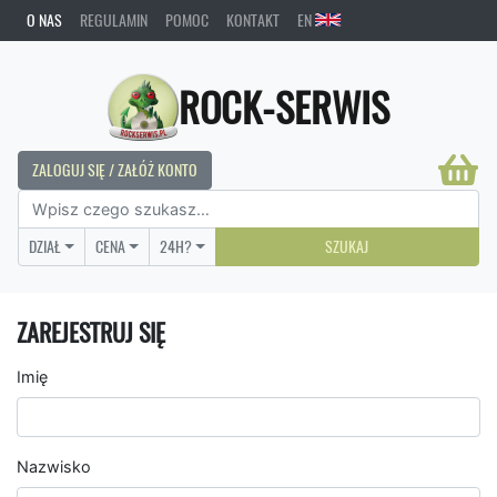
O NAS
REGULAMIN
POMOC
KONTAKT
EN
ROCK-SERWIS
ZALOGUJ SIĘ / ZAŁÓŻ KONTO
DZIAŁ
CENA
24H?
SZUKAJ
ZAREJESTRUJ SIĘ
Imię
Nazwisko