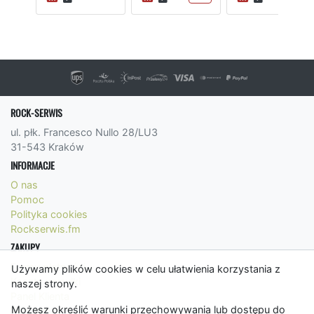
ROCK-SERWIS
ul. płk. Francesco Nullo 28/LU3
31-543 Kraków
INFORMACJE
O nas
Pomoc
Polityka cookies
Rockserwis.fm
ZAKUPY
Formy płatności
Używamy plików cookies w celu ułatwienia korzystania z
Koszty wysyłki
naszej strony.
Panel Klienta
Możesz określić warunki przechowywania lub dostępu do
Regulamin