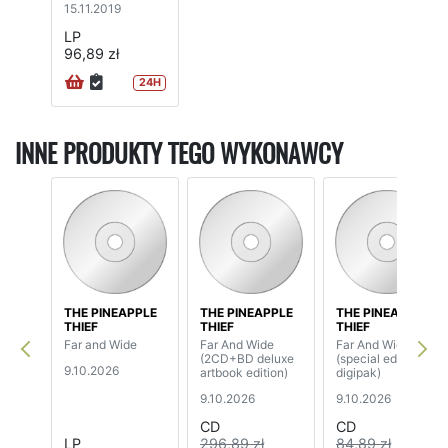
15.11.2019
LP
96,89 zł
24H
INNE PRODUKTY TEGO WYKONAWCY
THE PINEAPPLE
THE PINEAPPLE
THE PINEAPPLE
THIEF
THIEF
THIEF
Far and Wide
Far And Wide
Far And Wide
(2CD+BD deluxe
(special edition
9.10.2026
artbook edition)
digipak)
9.10.2026
9.10.2026
CD
CD
LP
296,89 zł
84,89 zł