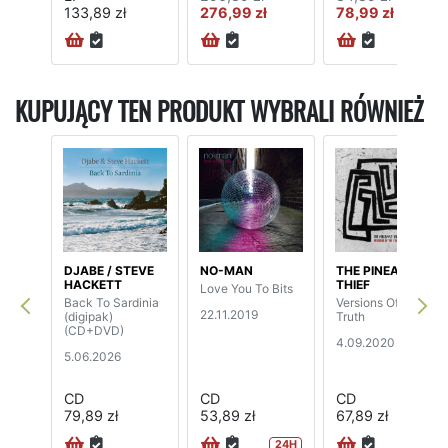
133,89 zł
276,99 zł
78,99 zł
KUPUJĄCY TEN PRODUKT WYBRALI RÓWNIEŻ
DJABE / STEVE
NO-MAN
THE PINEAPPLE
HACKETT
THIEF
Love You To Bits
Back To Sardinia
Versions Of The
22.11.2019
(digipak)
Truth
(CD+DVD)
4.09.2020
5.06.2026
CD
CD
CD
79,89 zł
53,89 zł
67,89 zł
24H