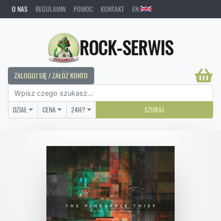
O NAS
REGULAMIN
POMOC
KONTAKT
EN
ROCK-SERWIS
ZALOGUJ SIĘ / ZAŁÓŻ KONTO
DZIAŁ
CENA
24H?
SZUKAJ