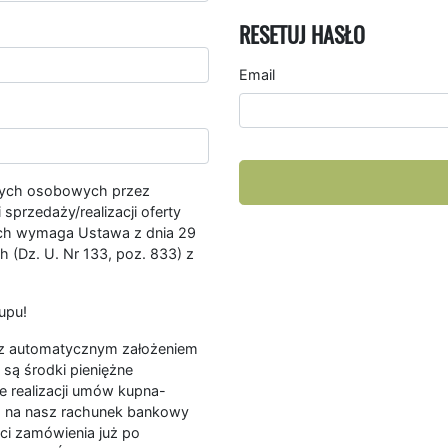
RESETUJ HASŁO
Email
nych osobowych przez
przedaży/realizacji oferty
ych wymaga Ustawa z dnia 29
 (Dz. U. Nr 133, poz. 833) z
upu!
ę z automatycznym założeniem
są środki pieniężne
e realizacji umów kupna-
a na nasz rachunek bankowy
ści zamówienia już po