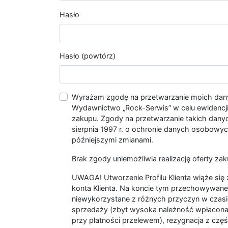
Hasło
Hasło (powtórz)
Wyrażam zgodę na przetwarzanie moich da
Wydawnictwo „Rock-Serwis” w celu ewidencji s
zakupu. Zgody na przetwarzanie takich dan
sierpnia 1997 r. o ochronie danych osobowych
późniejszymi zmianami.
Brak zgody uniemożliwia realizację oferty zak
UWAGA! Utworzenie Profilu Klienta wiąże si
konta Klienta. Na koncie tym przechowywane 
niewykorzystane z różnych przyczyn w czasi
sprzedaży (zbyt wysoka należność wpłacon
przy płatności przelewem), rezygnacja z czę