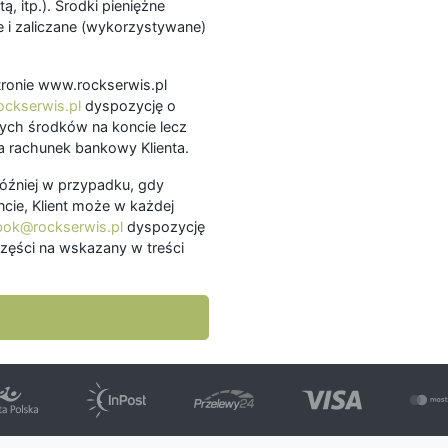
ą, itp.). Środki pieniężne
 i zaliczane (wykorzystywane)
.
 stronie www.rockserwis.pl
ckserwis.pl
dyspozycję o
ch środków na koncie lecz
 rachunek bankowy Klienta.
później w przypadku, gdy
cie, Klient może w każdej
bok@rockserwis.pl
dyspozycję
zęści na wskazany w treści