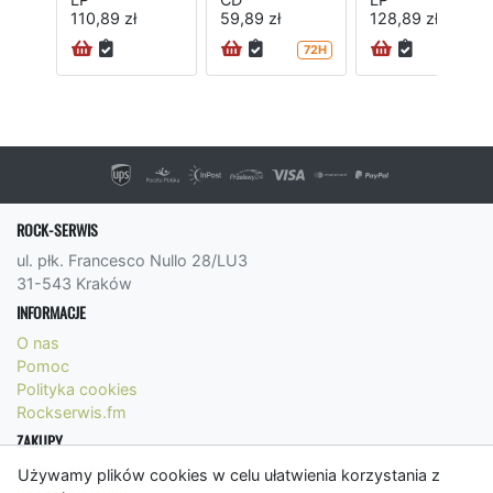
110,89 zł
59,89 zł
128,89 zł
72H
72H
ROCK-SERWIS
ul. płk. Francesco Nullo 28/LU3
31-543 Kraków
INFORMACJE
O nas
Pomoc
Polityka cookies
Rockserwis.fm
ZAKUPY
Formy płatności
Używamy plików cookies w celu ułatwienia korzystania z