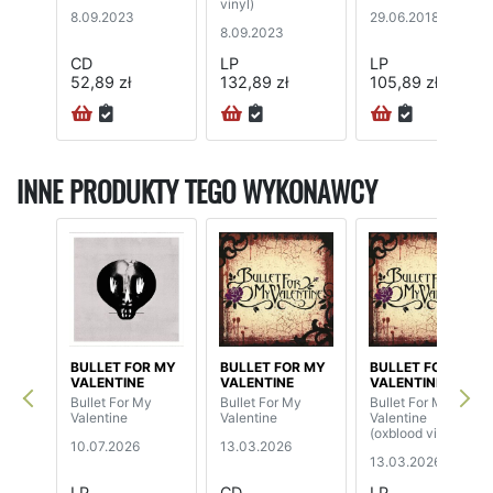
vinyl)
8.09.2023
29.06.2018
8.09.2023
CD
LP
LP
52,89 zł
132,89 zł
105,89 zł
72H
INNE PRODUKTY TEGO WYKONAWCY
BULLET FOR MY
BULLET FOR MY
BULLET FOR MY
VALENTINE
VALENTINE
VALENTINE
Bullet For My
Bullet For My
Bullet For My
Valentine
Valentine
Valentine
(oxblood vinyl)
10.07.2026
13.03.2026
13.03.2026
LP
CD
LP