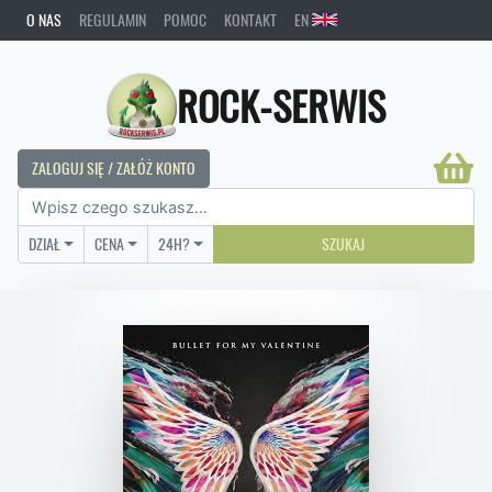
O NAS
REGULAMIN
POMOC
KONTAKT
EN
ROCK-SERWIS
ZALOGUJ SIĘ / ZAŁÓŻ KONTO
DZIAŁ
CENA
24H?
SZUKAJ