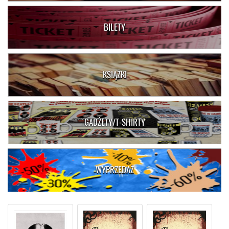
BILETY
KSIĄŻKI
GADŻETY/T-SHIRTY
WYPRZEDAŻ