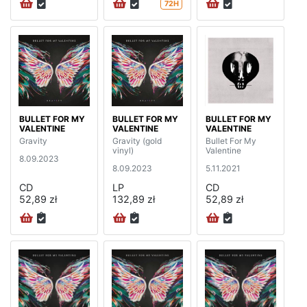
72H
BULLET FOR MY
BULLET FOR MY
BULLET FOR MY
VALENTINE
VALENTINE
VALENTINE
Gravity
Gravity (gold
Bullet For My
vinyl)
Valentine
8.09.2023
8.09.2023
5.11.2021
CD
LP
CD
52,89 zł
132,89 zł
52,89 zł