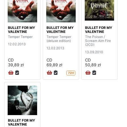
BULLET FOR MY
BULLET FOR MY
BULLET FOR MY
VALENTINE
VALENTINE
VALENTINE
Temper Temper
Temper Temper
The Poison /
(deluxe edition)
Scream Aim Fire
12.02.2013
(2CD)
12.02.2013
13.09.2010
CD
CD
CD
39,89 zł
69,89 zł
50,89 zł
72H
BULLET FOR MY
VALENTINE