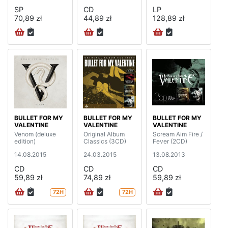
SP
CD
LP
70,89 zł
44,89 zł
128,89 zł
BULLET FOR MY
BULLET FOR MY
BULLET FOR MY
VALENTINE
VALENTINE
VALENTINE
Venom (deluxe
Original Album
Scream Aim Fire /
edition)
Classics (3CD)
Fever (2CD)
14.08.2015
24.03.2015
13.08.2013
CD
CD
CD
59,89 zł
74,89 zł
59,89 zł
72H
72H