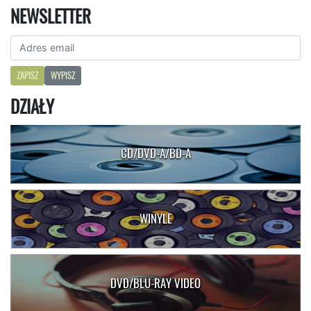
NEWSLETTER
ZAPISZ
WYPISZ
DZIAŁY
CD/DVD-A/BD-A
WINYLE
DVD/BLU-RAY VIDEO