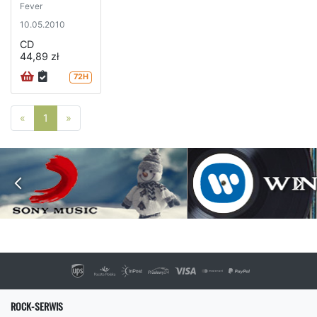
Fever
10.05.2010
CD
44,89 zł
72H
Poprzednia strona
Następna strona
«
1
»
ROCK-SERWIS