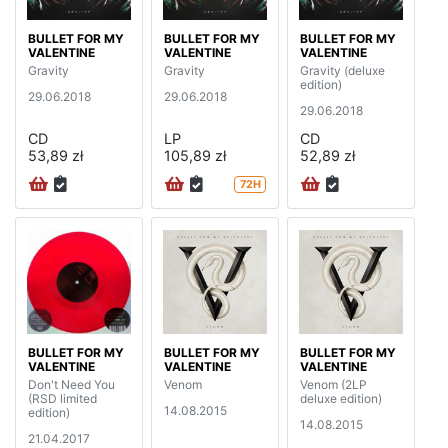
BULLET FOR MY
BULLET FOR MY
BULLET FOR MY
VALENTINE
VALENTINE
VALENTINE
Gravity
Gravity
Gravity (deluxe
edition)
29.06.2018
29.06.2018
29.06.2018
CD
LP
CD
53,89 zł
105,89 zł
52,89 zł
72H
BULLET FOR MY
BULLET FOR MY
BULLET FOR MY
VALENTINE
VALENTINE
VALENTINE
Don't Need You
Venom
Venom (2LP
(RSD limited
deluxe edition)
14.08.2015
edition)
14.08.2015
21.04.2017