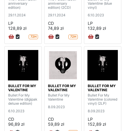
anniversary
anniversary
Valentine (blue
edition)
edition) (2CD)
vinyl)
29.11.2024
29.11.2024
6.10.2023
LP
CD
LP
128,89 zł
74,89 zł
132,89 zł
72H
72H
BULLET FOR MY
BULLET FOR MY
BULLET FOR MY
VALENTINE
VALENTINE
VALENTINE
Bullet For My
Bullet For My
Bullet For My
Valentine (digipak
Valentine
Valentine (colored
deluxe edition)
vinyl) (2LP)
8.09.2023
6.10.2023
8.09.2023
CD
CD
LP
96,89 zł
59,89 zł
152,89 zł