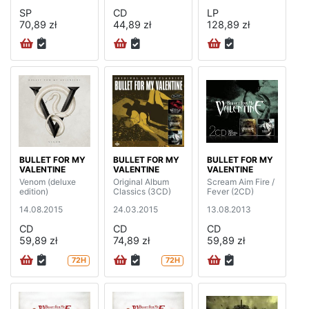
SP
CD
LP
70,89 zł
44,89 zł
128,89 zł
BULLET FOR MY
BULLET FOR MY
BULLET FOR MY
VALENTINE
VALENTINE
VALENTINE
Venom (deluxe
Original Album
Scream Aim Fire /
edition)
Classics (3CD)
Fever (2CD)
14.08.2015
24.03.2015
13.08.2013
CD
CD
CD
59,89 zł
74,89 zł
59,89 zł
72H
72H