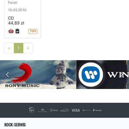
Fever
10.05.2010
CD
44,89 zł
72H
Poprzednia strona
Następna strona
«
1
»
ROCK-SERWIS