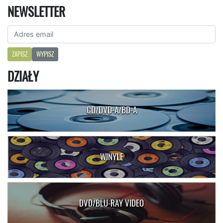
NEWSLETTER
ZAPISZ
WYPISZ
DZIAŁY
CD/DVD-A/BD-A
WINYLE
DVD/BLU-RAY VIDEO