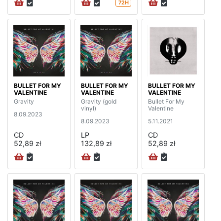
72H
BULLET FOR MY
BULLET FOR MY
BULLET FOR MY
VALENTINE
VALENTINE
VALENTINE
Gravity
Gravity (gold
Bullet For My
vinyl)
Valentine
8.09.2023
8.09.2023
5.11.2021
CD
LP
CD
52,89 zł
132,89 zł
52,89 zł