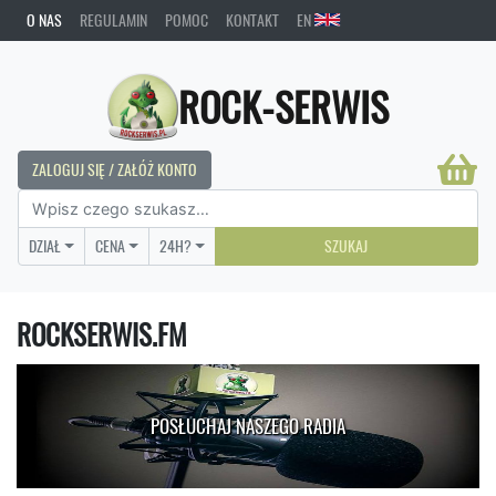
O NAS
REGULAMIN
POMOC
KONTAKT
EN
ROCK-SERWIS
ZALOGUJ SIĘ / ZAŁÓŻ KONTO
DZIAŁ
CENA
24H?
SZUKAJ
ROCKSERWIS.FM
POSŁUCHAJ NASZEGO RADIA