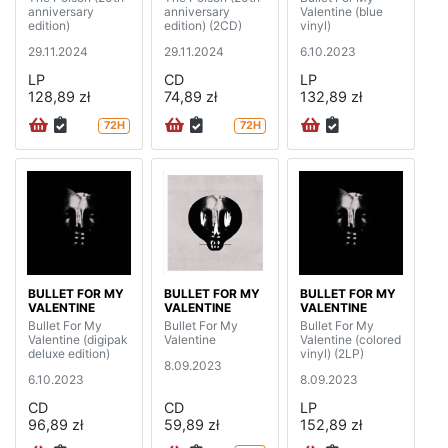
anniversary
anniversary
Valentine (blue
edition)
edition) (2CD)
vinyl)
29.11.2024
29.11.2024
6.10.2023
LP
CD
LP
128,89 zł
74,89 zł
132,89 zł
72H
72H
BULLET FOR MY
BULLET FOR MY
BULLET FOR MY
VALENTINE
VALENTINE
VALENTINE
Bullet For My
Bullet For My
Bullet For My
Valentine (digipak
Valentine
Valentine (colored
deluxe edition)
vinyl) (2LP)
8.09.2023
6.10.2023
8.09.2023
CD
CD
LP
96,89 zł
59,89 zł
152,89 zł