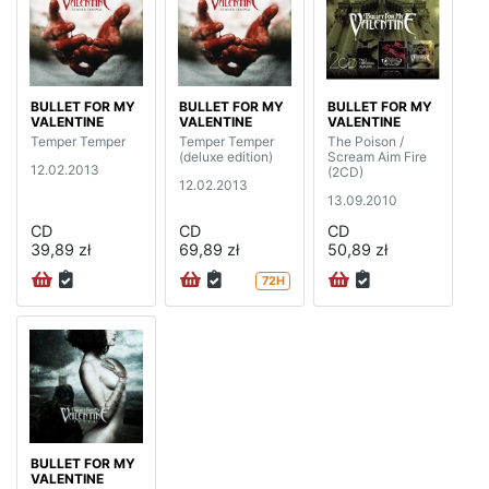
BULLET FOR MY
BULLET FOR MY
BULLET FOR MY
VALENTINE
VALENTINE
VALENTINE
Temper Temper
Temper Temper
The Poison /
(deluxe edition)
Scream Aim Fire
12.02.2013
(2CD)
12.02.2013
13.09.2010
CD
CD
CD
39,89 zł
69,89 zł
50,89 zł
72H
BULLET FOR MY
VALENTINE