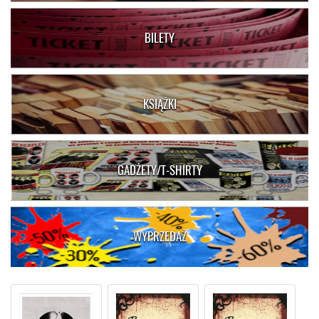
BILETY
KSIĄŻKI
GADŻETY/T-SHIRTY
WYPRZEDAŻ