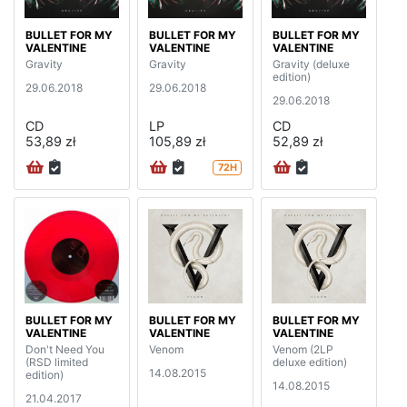
BULLET FOR MY
BULLET FOR MY
BULLET FOR MY
VALENTINE
VALENTINE
VALENTINE
Gravity
Gravity
Gravity (deluxe
edition)
29.06.2018
29.06.2018
29.06.2018
CD
LP
CD
53,89 zł
105,89 zł
52,89 zł
72H
BULLET FOR MY
BULLET FOR MY
BULLET FOR MY
VALENTINE
VALENTINE
VALENTINE
Don't Need You
Venom
Venom (2LP
(RSD limited
deluxe edition)
14.08.2015
edition)
14.08.2015
21.04.2017