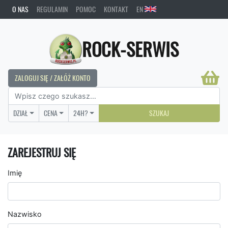
O NAS
REGULAMIN
POMOC
KONTAKT
EN
ROCK-SERWIS
ZALOGUJ SIĘ / ZAŁÓŻ KONTO
DZIAŁ
CENA
24H?
SZUKAJ
ZAREJESTRUJ SIĘ
Imię
Nazwisko