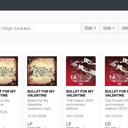
DZIAŁ
CENA
24H
T FOR MY
BULLET FOR MY
BULLET FOR MY
BULLET FOR
TINE
VALENTINE
VALENTINE
VALENTINE
For My
Bullet For My
The Poison (20th
The Poison (2
ine
Valentine
anniversary
anniversary
(oxblood vinyl)
edition)
edition) (2CD)
2026
13.03.2026
29.11.2024
29.11.2024
LP
LP
CD