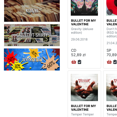
KSIĄŻKI
BULLET FOR MY
BULLE
VALENTINE
VALEN
Gravity (deluxe
Don't 
edition)
(RSD l
GADŻETY/T-SHIRTY
edition
29.06.2018
21.04.
CD
SP
52,89 zł
70,89
WYPRZEDAŻ
BULLET FOR MY
BULLE
VALENTINE
VALEN
Temper Temper
Tempe