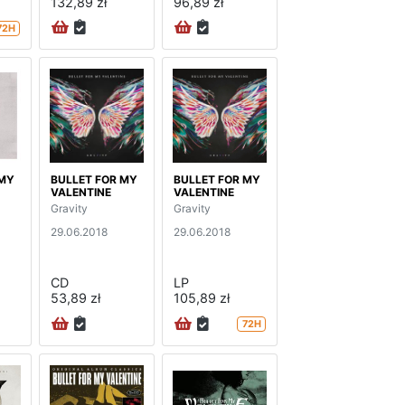
132,89 zł
96,89 zł
72H
 MY
BULLET FOR MY
BULLET FOR MY
VALENTINE
VALENTINE
Gravity
Gravity
29.06.2018
29.06.2018
CD
LP
53,89 zł
105,89 zł
72H