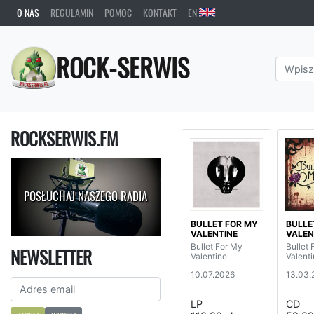
O NAS
REGULAMIN
POMOC
KONTAKT
EN
ROCK-SERWIS
ROCKSERWIS.FM
POSŁUCHAJ NASZEGO RADIA
BULLET FOR MY
BULLE
VALENTINE
VALEN
Bullet For My
Bullet 
NEWSLETTER
Valentine
Valent
10.07.2026
13.03.
LP
CD