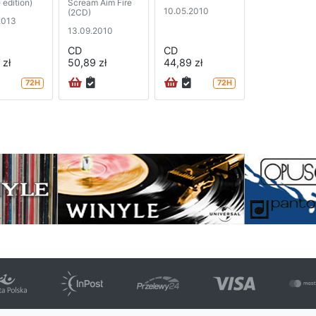
 edition)
Scream Aim Fire
10.05.2010
(2CD)
2013
13.09.2010
CD
CD
 zł
50,89 zł
44,89 zł
72H
72H
na