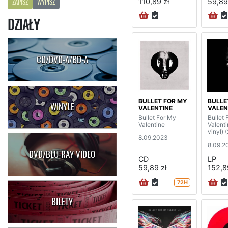
110,89 zł
59,89
ZAPISZ
WYPISZ
DZIAŁY
CD/DVD-A/BD-A
BULLET FOR MY
BULLE
WINYLE
VALENTINE
VALEN
Bullet For My
Bullet 
Valentine
Valenti
vinyl) 
8.09.2023
8.09.2
DVD/BLU-RAY VIDEO
CD
LP
59,89 zł
152,8
72H
BILETY