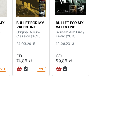
 MY
BULLET FOR MY
BULLET FOR MY
VALENTINE
VALENTINE
e
Original Album
Scream Aim Fire /
Classics (3CD)
Fever (2CD)
24.03.2015
13.08.2013
CD
CD
74,89 zł
59,89 zł
72H
72H