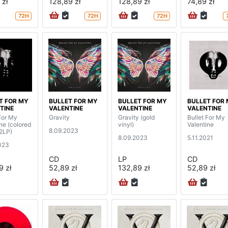
 zł
128,89 zł
128,89 zł
74,89 zł
72H
72H
72H
T FOR MY
BULLET FOR MY
BULLET FOR MY
BULLET FOR
TINE
VALENTINE
VALENTINE
VALENTINE
For My
Gravity
Gravity (gold
Bullet For My
ne (colored
vinyl)
Valentine
8.09.2023
(2LP)
8.09.2023
5.11.2021
023
CD
LP
CD
9 zł
52,89 zł
132,89 zł
52,89 zł