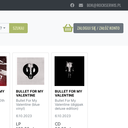
BOK@ROCKSERWIS.PL
?
SZUKAJ
ZALOGUJ SIĘ / ZAŁÓŻ KONTO
 MY
BULLET FOR MY
BULLET FOR MY
VALENTINE
VALENTINE
0th
Bullet For My
Bullet For My
Valentine (blue
Valentine (digipak
vinyl)
deluxe edition)
6.10.2023
6.10.2023
LP
CD