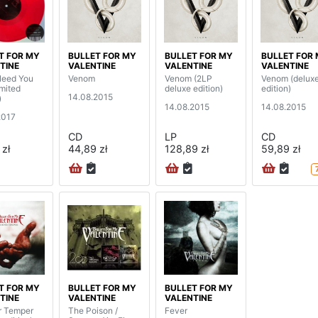
T FOR MY
BULLET FOR MY
BULLET FOR MY
BULLET FOR
TINE
VALENTINE
VALENTINE
VALENTINE
Need You
Venom
Venom (2LP
Venom (delux
imited
deluxe edition)
edition)
14.08.2015
)
14.08.2015
14.08.2015
2017
CD
LP
CD
 zł
44,89 zł
128,89 zł
59,89 zł
T FOR MY
BULLET FOR MY
BULLET FOR MY
TINE
VALENTINE
VALENTINE
r Temper
The Poison /
Fever