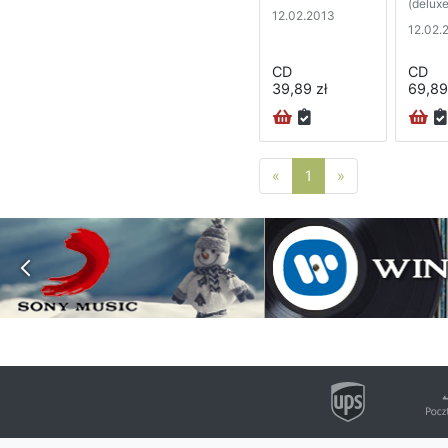
(deluxe
12.02.2013
12.02.
CD
CD
39,89 zł
69,89
Poprzednia strona
Następna stro
«
1
»