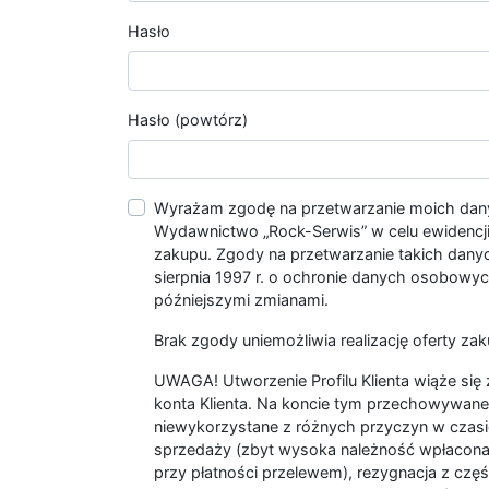
Hasło
Hasło (powtórz)
Wyrażam zgodę na przetwarzanie moich da
Wydawnictwo „Rock-Serwis” w celu ewidencji s
zakupu. Zgody na przetwarzanie takich dan
sierpnia 1997 r. o ochronie danych osobowych
późniejszymi zmianami.
Brak zgody uniemożliwia realizację oferty zak
UWAGA! Utworzenie Profilu Klienta wiąże si
konta Klienta. Na koncie tym przechowywane 
niewykorzystane z różnych przyczyn w czasi
sprzedaży (zbyt wysoka należność wpłacon
przy płatności przelewem), rezygnacja z czę