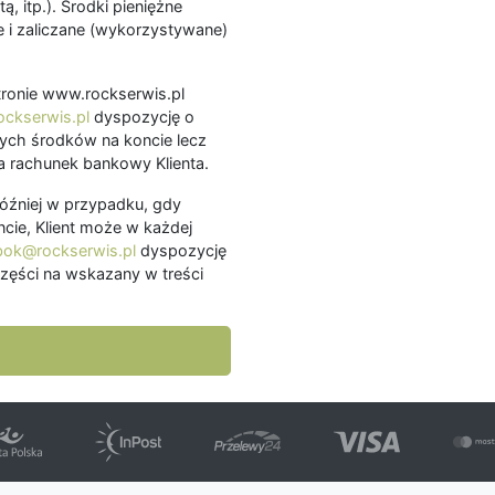
ą, itp.). Środki pieniężne
 i zaliczane (wykorzystywane)
.
 stronie www.rockserwis.pl
ckserwis.pl
dyspozycję o
ch środków na koncie lecz
 rachunek bankowy Klienta.
później w przypadku, gdy
cie, Klient może w każdej
bok@rockserwis.pl
dyspozycję
zęści na wskazany w treści