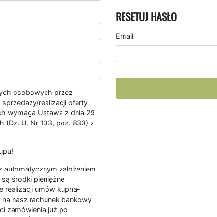
RESETUJ HASŁO
Email
nych osobowych przez
przedaży/realizacji oferty
ych wymaga Ustawa z dnia 29
 (Dz. U. Nr 133, poz. 833) z
upu!
ę z automatycznym założeniem
są środki pieniężne
e realizacji umów kupna-
a na nasz rachunek bankowy
ści zamówienia już po