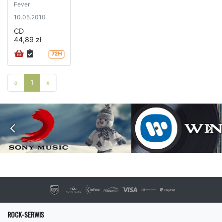
Fever
10.05.2010
CD
44,89 zł
72H
Poprzednia strona
Następna strona
«
1
»
ROCK-SERWIS