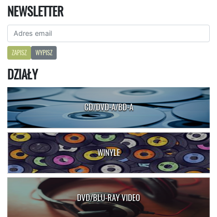
NEWSLETTER
ZAPISZ
WYPISZ
DZIAŁY
CD/DVD-A/BD-A
WINYLE
DVD/BLU-RAY VIDEO