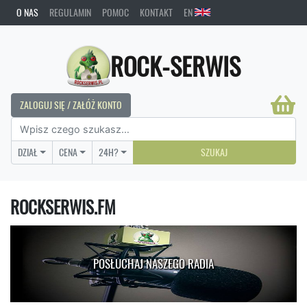
O NAS
REGULAMIN
POMOC
KONTAKT
EN
ROCK-SERWIS
ZALOGUJ SIĘ / ZAŁÓŻ KONTO
DZIAŁ
CENA
24H?
SZUKAJ
ROCKSERWIS.FM
POSŁUCHAJ NASZEGO RADIA