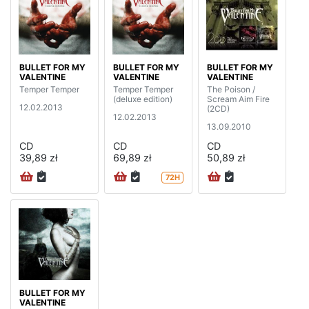
BULLET FOR MY
BULLET FOR MY
BULLET FOR MY
VALENTINE
VALENTINE
VALENTINE
Temper Temper
Temper Temper
The Poison /
(deluxe edition)
Scream Aim Fire
12.02.2013
(2CD)
12.02.2013
13.09.2010
CD
CD
CD
39,89 zł
69,89 zł
50,89 zł
72H
BULLET FOR MY
VALENTINE