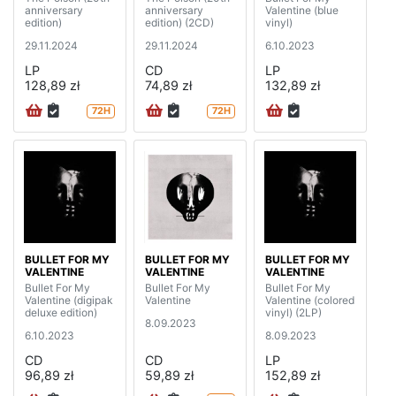
anniversary
anniversary
Valentine (blue
edition)
edition) (2CD)
vinyl)
29.11.2024
29.11.2024
6.10.2023
LP
CD
LP
128,89 zł
74,89 zł
132,89 zł
72H
72H
BULLET FOR MY
BULLET FOR MY
BULLET FOR MY
VALENTINE
VALENTINE
VALENTINE
Bullet For My
Bullet For My
Bullet For My
Valentine (digipak
Valentine
Valentine (colored
deluxe edition)
vinyl) (2LP)
8.09.2023
6.10.2023
8.09.2023
CD
CD
LP
96,89 zł
59,89 zł
152,89 zł