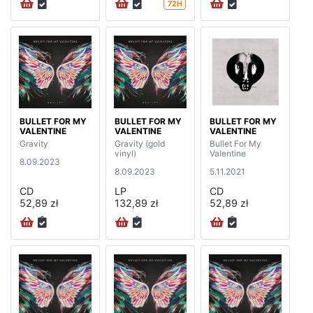
72H
BULLET FOR MY
BULLET FOR MY
BULLET FOR MY
VALENTINE
VALENTINE
VALENTINE
Gravity
Gravity (gold
Bullet For My
vinyl)
Valentine
8.09.2023
8.09.2023
5.11.2021
CD
LP
CD
52,89 zł
132,89 zł
52,89 zł