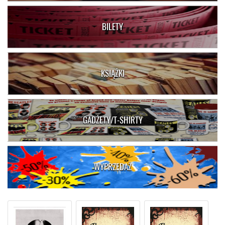
BILETY
KSIĄŻKI
GADŻETY/T-SHIRTY
WYPRZEDAŻ