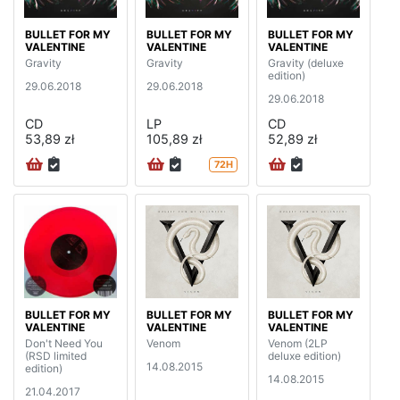
BULLET FOR MY
BULLET FOR MY
BULLET FOR MY
VALENTINE
VALENTINE
VALENTINE
Gravity
Gravity
Gravity (deluxe
edition)
29.06.2018
29.06.2018
29.06.2018
CD
LP
CD
53,89 zł
105,89 zł
52,89 zł
72H
BULLET FOR MY
BULLET FOR MY
BULLET FOR MY
VALENTINE
VALENTINE
VALENTINE
Don't Need You
Venom
Venom (2LP
(RSD limited
deluxe edition)
14.08.2015
edition)
14.08.2015
21.04.2017