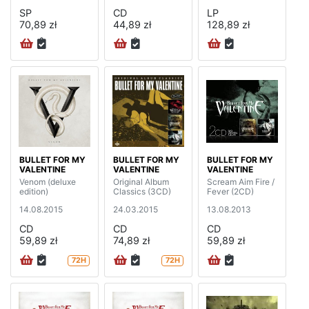
SP
CD
LP
70,89 zł
44,89 zł
128,89 zł
BULLET FOR MY
BULLET FOR MY
BULLET FOR MY
VALENTINE
VALENTINE
VALENTINE
Venom (deluxe
Original Album
Scream Aim Fire /
edition)
Classics (3CD)
Fever (2CD)
14.08.2015
24.03.2015
13.08.2013
CD
CD
CD
59,89 zł
74,89 zł
59,89 zł
72H
72H